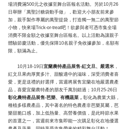
場消費滿500元之收據至舞台區報名活動。另於10月26
日舉辦「萬聖討糖袋動手做」，歡迎大小朋友前來參
加，親手製作專屬的萬聖提袋，打造獨一無二的萬聖節
小物，快來場Trick-or-treat吧！欲參與者可憑市集全場
消費不限金額之收據至舞台區報名。以上活動為讓親子
體驗節慶活動，優先保障10名親子免收據參加，名額有
限，額滿為止。
10月18-19日
宜蘭農特產品展售-紅文旦、嚴選米
，
紅文旦果肉厚實多汁、甜酸適中的滋味，深受消費者喜
愛，更是送禮的好選擇，當週將展售宜蘭在地嚴選農產
品，喜愛宜蘭農特產的朋友千萬別錯過；10月25-26日
彰化農特產品展售-芭樂、有機蔬菜，
彰化為農業大縣，
種植多樣農產品，其中著名的特色農產非芭樂莫屬，芭
樂甜脆口感，加上低熱量、高營養價值，是此時節水果
的首選之一，當週前來市集即能一次購足彰化在地優選
農產及蔬果，同時享受市集帶來的精彩舞台活動！