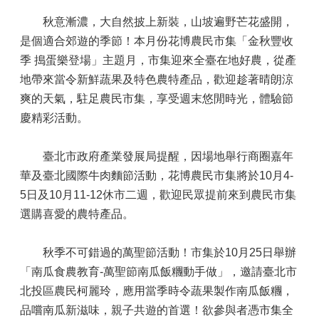
秋意漸濃，大自然披上新裝，山坡遍野芒花盛開，
是個適合郊遊的季節！本月份花博農民市集「金秋豐收
季 搗蛋樂登場」主題月，市集迎來全臺在地好農，從產
地帶來當令新鮮蔬果及特色農特產品，歡迎趁著晴朗涼
爽的天氣，駐足農民市集，享受週末悠閒時光，體驗節
慶精彩活動。
臺北市政府產業發展局提醒，因場地舉行商圈嘉年
華及臺北國際牛肉麵節活動，花博農民市集將於10月4-
5日及10月11-12休市二週，歡迎民眾提前來到農民市集
選購喜愛的農特產品。
秋季不可錯過的萬聖節活動！市集於10月25日舉辦
「南瓜食農教育-萬聖節南瓜飯糰動手做」，邀請臺北市
北投區農民柯麗玲，應用當季時令蔬果製作南瓜飯糰，
品嚐南瓜新滋味，親子共遊的首選！欲參與者憑市集全