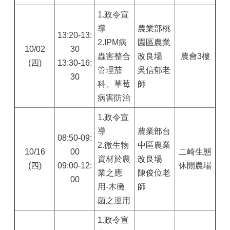
1.
政令宣
導
農業部桃
13:20-13:
2.IPM病
園區農業
10/02
30
蟲害整合
改良場
農會3樓
(四)
13:30-16:
管理茄
吳信郁老
30
科、草莓
師
病害防治
1.
政令宣
導
農業部台
08:50-09:
2.微生物
中區農業
10/16
00
二崎生態
資材於農
改良場
(四)
09:00-12:
休閒農場
業之應
陳俊位老
00
用-木黴
師
菌之運用
1.
政令宣