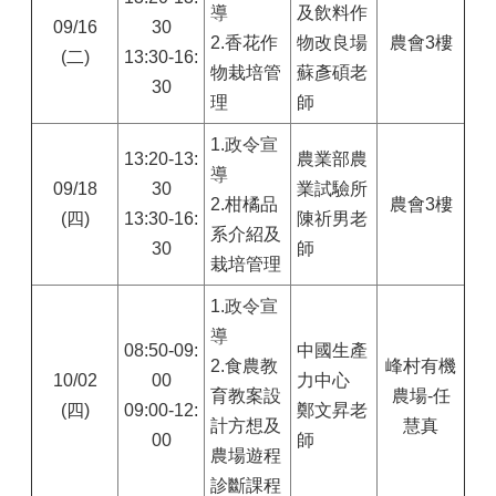
導
及飲料作
09/16
30
2.香花作
物改良場
農會3樓
(二)
13:30-16:
物栽培管
蘇彥碩老
30
理
師
1.
政令宣
13:20-13:
農業部農
導
09/18
30
業試驗所
2.柑橘品
農會3樓
(四)
13:30-16:
陳祈男老
系介紹及
30
師
栽培管理
1.
政令宣
導
08:50-09:
中國生產
2.食農教
峰村有機
10/02
00
力中心
育教案設
農場-任
(四)
09:00-12:
鄭文昇老
計方想及
慧真
00
師
農場遊程
診斷課程