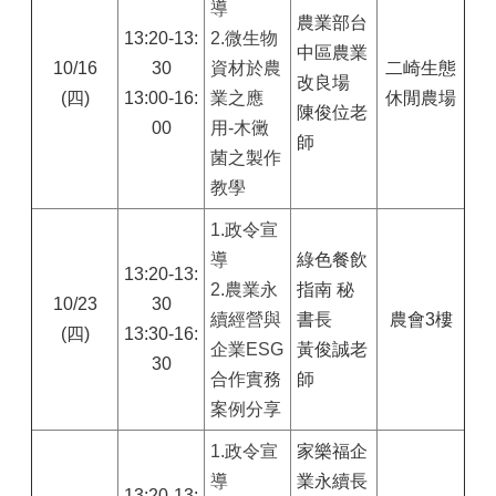
導
農業部台
13:20-13:
2.微生物
中區農業
10/16
30
資材於農
二崎生態
改良場
(四)
13:00-16:
業之應
休閒農場
陳俊位老
00
用-木黴
師
菌之製作
教學
1.
政令宣
導
綠色餐飲
13:20-13:
2.農業永
指南 秘
10/23
30
續經營與
書長
農會3樓
(四)
13:30-16:
企業ESG
黃俊誠老
30
合作實務
師
案例分享
1.
政令宣
家樂福企
導
業永續長
13:20-13: