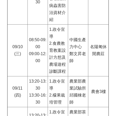
30
病蟲害防
治資材介
紹
1.
政令宣
導
08:50-09:
中國生產
2.食農教
09/10
00
力中心
名陽匍休
育教案設
(三)
09:00-12:
鄭文昇老
閒農莊
計方想及
00
師
農場遊程
診斷課程
13:20-13:
1.
政令宣
農業部農
09/11
30
導
業試驗所
農會3樓
(四)
13:30-16:
2.檬果栽
邱國棟老
30
培管理
師
1.
政令宣
農業部茶
13:20-13: