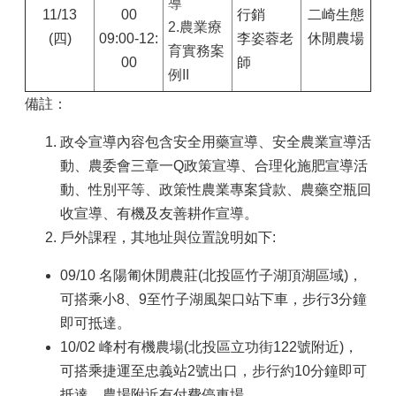
導
11/13
00
行銷
二崎生態
2.農業療
(四)
09:00-12:
李姿蓉老
休閒農場
育實務案
00
師
例II
備註：
政令宣導內容包含安全用藥宣導、安全農業宣導活
動、農委會三章一Q政策宣導、合理化施肥宣導活
動、性別平等、政策性農業專案貸款、農藥空瓶回
收宣導、有機及友善耕作宣導。
戶外課程，其地址與位置說明如下:
09/10 名陽匍休閒農莊(北投區竹子湖頂湖區域)，
可搭乘小8、9至竹子湖風架口站下車，步行3分鐘
即可抵達。
10/02 峰村有機農場(北投區立功街122號附近)，
可搭乘捷運至忠義站2號出口，步行約10分鐘即可
抵達，農場附近有付費停車場。