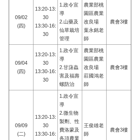
1.
政令宣
農業部桃
13:20-13:
導
園區農業
09/02
30
2.山藥及
改良場
農會3樓
(四)
13:30-16:
仙草栽培
葉永銘老
30
管理
師
1.
政令宣
農業部桃
13:20-13:
導
園區農業
09/04
30
2.甘藷蟲
改良場
農會3樓
(四)
13:30-16:
害及福壽
莊國鴻老
30
螺防治
師
1.
政令宣
導
2.微生物
13:20-13:
製劑、性
09/09
30
王俊雄老
費洛蒙及
農會3樓
(二)
13:30-16:
師
各項農業