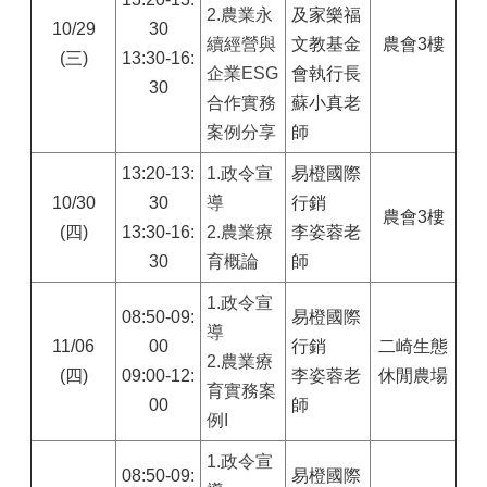
2.農業永
及家樂福
10/29
30
續經營與
文教基金
農會3樓
(三)
13:30-16:
企業ESG
會執行長
30
合作實務
蘇小真老
案例分享
師
13:20-13:
1.
政令宣
易橙國際
10/30
30
導
行銷
農會3樓
(四)
13:30-16:
2.農業療
李姿蓉老
30
育概論
師
1.
政令宣
08:50-09:
易橙國際
導
11/06
00
行銷
二崎生態
2.農業療
(四)
09:00-12:
李姿蓉老
休閒農場
育實務案
00
師
例I
1.
政令宣
08:50-09:
易橙國際