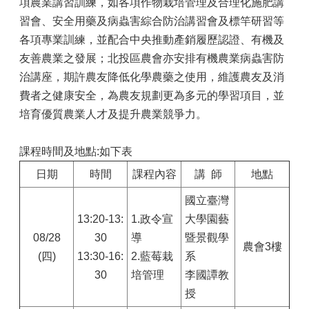
項農業講習訓練，如各項作物栽培管理及合理化施肥講
習會、安全用藥及病蟲害綜合防治講習會及標竿研習等
各項專業訓練，並配合中央推動產銷履歷認證、有機及
友善農業之發展；北投區農會亦安排有機農業病蟲害防
治講座，期許農友降低化學農藥之使用，維護農友及消
費者之健康安全，為農友規劃更為多元的學習項目，並
培育優質農業人才及提升農業競爭力。
課程時間及地點:如下表
日期
時間
課程內容
講 師
地點
國立臺灣
13:20-13:
1.政令宣
大學園藝
08/28
30
導
暨景觀學
農會3樓
(四)
13:30-16:
2.藍莓栽
系
30
培管理
李國譚教
授