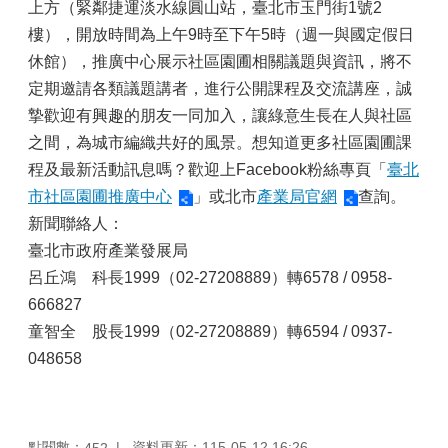
上方（緊鄰捷運淡水線圓山站，臺北市玉門街1號2
樓），開放時間為上午9時至下午5時（週一與國定假日
休館），推廣中心展示社區園圃相關議題與資訊，將不
定期邀請各類議題講者，進行公開課程及交流講座，誠
摯歡迎有興趣的朋友一同加入，讓綠意生長在人與社區
之間，為城市編織共好的風景。想知道更多社區園圃課
程及最新活動訊息嗎？歡迎上Facebook粉絲專頁「
臺北
市社區園圃推廣中心
」或北市
產業局官網
查詢。
新聞聯絡人：
臺北市政府產業發展局
呂丘鴻 科長1999（02-27208889）轉6578 / 0958-
666827
童智全 股長1999（02-27208889）轉6594 / 0937-
048658
點閱數：
資料更新：115-05-12 16:26
452