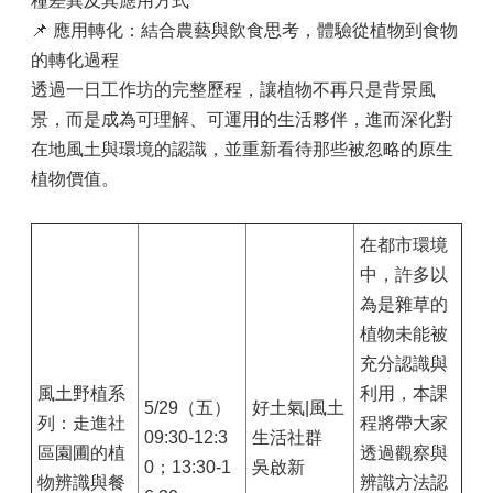
種差異及其應用方式
📌 應用轉化：結合農藝與飲食思考，體驗從植物到食物
的轉化過程
透過一日工作坊的完整歷程，讓植物不再只是背景風
景，而是成為可理解、可運用的生活夥伴，進而深化對
在地風土與環境的認識，並重新看待那些被忽略的原生
植物價值。
在都市環境
中，許多以
為是雜草的
植物未能被
充分認識與
風土野植系
利用，本課
5/29（五）
好土氣|風土
列：走進社
程將帶大家
09:30-12:3
生活社群
區園圃的植
透過觀察與
0；13:30-1
吳啟新
物辨識與餐
辨識方法認