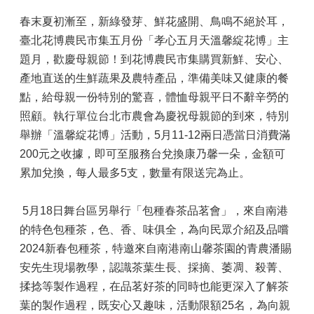
春末夏初漸至，新綠發芽、鮮花盛開、鳥鳴不絕於耳，
臺北花博農民市集五月份「孝心五月天溫馨綻花博」主
題月，歡慶母親節！到花博農民市集購買新鮮、安心、
產地直送的生鮮蔬果及農特產品，準備美味又健康的餐
點，給母親一份特別的驚喜，體恤母親平日不辭辛勞的
照顧。執行單位台北市農會為慶祝母親節的到來，特別
舉辦「溫馨綻花博」活動，5月11-12兩日憑當日消費滿
200元之收據，即可至服務台兌換康乃馨一朵，金額可
累加兌換，每人最多5支，數量有限送完為止。
5月18日舞台區另舉行「包種春茶品茗會」，來自南港
的特色包種茶，色、香、味俱全，為向民眾介紹及品嚐
2024新春包種茶，特邀來自南港南山馨茶園的青農潘賜
安先生現場教學，認識茶葉生長、採摘、萎凋、殺菁、
揉捻等製作過程，在品茗好茶的同時也能更深入了解茶
葉的製作過程，既安心又趣味，活動限額25名，為向親