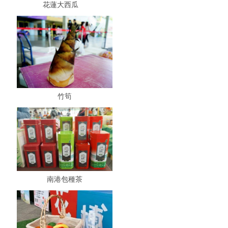
花蓮大西瓜
竹筍
南港包種茶