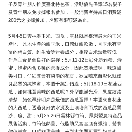
子及青年朋友推廣臺北特色茶，活動優先保障15名親子
及青年朋友免收據報名參加，一般消費者持當日消費滿
200元之收據參加，名額有限額滿為止。
5月4-5日雲林縣玉米、西瓜，雲林縣是臺灣最大的玉米
產地，此地生產的甜玉米，口感鮮甜軟嫩，且玉米有豐
富的蛋白質、維生素等營養成分，相較白米熱量較低，
作為主食是個良好的選擇；5月11-12日彰化縣雜糧、蜂
蜜，蜂蜜內含多種的營養成分，因此質地濃稠，味道甜
美可口，仔細聞會有淡淡的花香，欲品嚐來自彰化縣優
良品質的純蜂蜜，本週千萬別錯過；5月18-19日花蓮西
瓜，如何挑選美味的西瓜呢？外型飽滿光滑、果皮紋路
清楚，顏色翠綠明亮是最佳的西瓜選擇！本週來自花蓮
的大西瓜，透過良好的水源及土壤培育而成的西瓜品質
沙、脆、甜；5月25-26日雲林縣竹筍、鳳梨暨農特產品
展售活動，竹筍低熱量、低脂肪又富含膳食纖維，營養
價值豐富、口感鮮甜美味，來到市集即可買到好農產