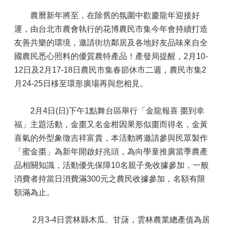
農曆新年將至，在除舊的氛圍中歡慶龍年迎接好
運，由台北市農會執行的花博農民市集今年會持續打造
友善共樂的環境，邀請街坊鄰居及各地好友品味來自全
國農民悉心照料的優質農特產品！產發局提醒，2月10-
12日及2月17-18日農民市集春節休市二週，農民市集2
月24-25日移至環形廣場再與您相見。
2月4日(日)下午1點舞台區舉行「金龍報喜 棗到幸
福」主題活動，金棗又名金柑因果形似棗而得名，金黃
喜氣的外型象徵吉祥富貴，本活動將邀請參與民眾製作
「蜜金棗」為新年開啟好兆頭，為向學童推廣當季農產
品相關知識，活動優先保障10名親子免收據參加，一般
消費者持當日消費滿300元之農民收據參加，名額有限
額滿為止。
2月3-4日雲林縣木瓜、甘藷，雲林農業總產值為居