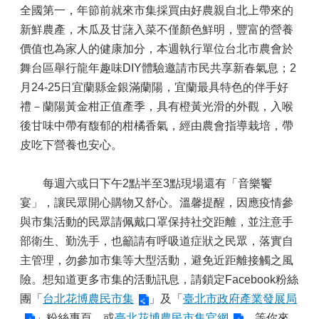
全國第一，年節前就來市集採買由好農親自北上帶來的
新鮮農產，木瓜及甘藷入菜不僅顏色鮮明，豐富的營養
價值也為家人的健康加分，本週執行單位台北市農會於
舞台區舉行龍年趣味DIY體驗邀請市民共享新春氣息；2
月24-25日宜蘭縣金銀滿蘭陽，宜蘭最具特色的伴手好
禮－蘭陽黃金柑正值產季，具有橙黃光滑的外觀，入喉
後甘味中帶有馥郁的柑橘香氣，經由農會指導栽培，帶
皮吃下營養也安心。
每週六或日下午2點半至3點現場還有「音樂饗
宴」，讓民眾開心購物又舒心。溫馨提醒，因應疫情參
與市集活動的民眾請佩戴口罩保持社交距離，並注意手
部衛生、勤洗手，也籲請有呼吸道症狀之民眾，落實自
主管理，勿參加市集等大型活動，避免近距離接觸之風
險。想知道更多市集的活動訊息，請鎖定Facebook粉絲
團「
台北花博農民市集
」及「
臺北市政府產業發展局
」粉絲專頁，或
臺北花博農民市集官網
，等你來