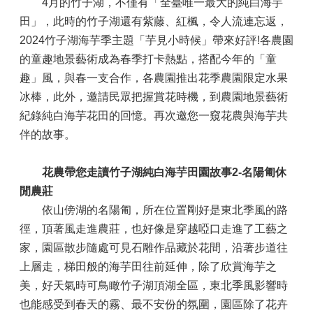
4月的竹子湖，不僅有「全臺唯一最大的純白海芋
田」，此時的竹子湖還有紫藤、紅楓，令人流連忘返，
2024竹子湖海芋季主題「芋見小時候」帶來好評!各農園
的童趣地景藝術成為春季打卡熱點，搭配今年的「童
趣」風，與春一支合作，各農園推出花季農園限定水果
冰棒，此外，邀請民眾把握賞花時機，到農園地景藝術
紀錄純白海芋花田的回憶。再次邀您一窺花農與海芋共
伴的故事。
花農帶您走讀竹子湖純白海芋田園故事2-名陽匍休
閒農莊
依山傍湖的名陽匍，所在位置剛好是東北季風的路
徑，頂著風走進農莊，也好像是穿越啞口走進了工藝之
家，園區散步隨處可見石雕作品藏於花間，沿著步道往
上層走，梯田般的海芋田往前延伸，除了欣賞海芋之
美，好天氣時可鳥瞰竹子湖頂湖全區，東北季風影響時
也能感受到春天的霧、最不安份的氛圍，園區除了花卉