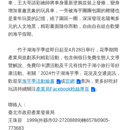
車，王大哥請彩繪師將車身重新塗鴉並裝上發條，變身
增加童趣意象的玩具車，一旁被海芋團團包圍的鞦韆也
是童年玩耍的記憶，繞了園區一圈，深深發現名陽匍多
元的人文地景，精彩畫面隨你而動，自由自在組合歡樂
的海芋假期。
竹子湖海芋季從即日起至4月28日舉行，花季期間
產業局規劃系列精彩活動，包含例假日免費生態人文導
覽解說、免費印卡讚活動及千元有找竹子湖小旅行等好
康活動。有關「2024竹子湖海芋季」花況及交通資訊，
歡迎至
海芋季活動臉書
或
官網
查詢，更多好吃好
玩請持續關注
產業局Facebook粉絲專頁
。
聯絡人：
臺北市政府產業發展局
王珠容 1999(外縣市02-27208889)轉6578/0905-
773683