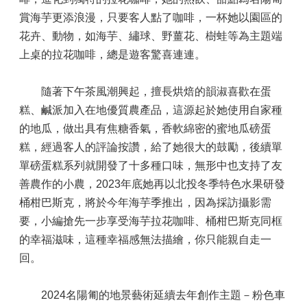
賞海芋更添浪漫，只要客人點了咖啡，一杯她以園區的
花卉、動物，如海芋、繡球、野薑花、樹蛙等為主題端
上桌的拉花咖啡，總是遊客驚喜連連。
隨著下午茶風潮興起，擅長烘焙的韻淑喜歡在蛋
糕、鹹派加入在地優質農產品，這源起於她使用自家種
的地瓜，做出具有焦糖香氣，香軟綿密的蜜地瓜磅蛋
糕，經過客人的評論按讚，給了她很大的鼓勵，後續單
單磅蛋糕系列就開發了十多種口味，無形中也支持了友
善農作的小農，2023年底她再以北投冬季特色水果研發
桶柑巴斯克，將於今年海芋季推出，因為採訪攝影需
要，小編搶先一步享受海芋拉花咖啡、桶柑巴斯克同框
的幸福滋味，這種幸福感無法描繪，你只能親自走一
回。
2024名陽匍的地景藝術延續去年創作主題－粉色車