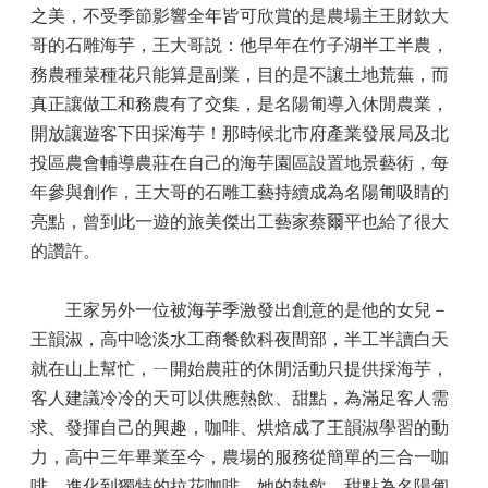
之美，不受季節影響全年皆可欣賞的是農場主王財欽大
哥的石雕海芋，王大哥説：他早年在竹子湖半工半農，
務農種菜種花只能算是副業，目的是不讓土地荒蕪，而
真正讓做工和務農有了交集，是名陽匍導入休閒農業，
開放讓遊客下田採海芋！那時候北市府產業發展局及北
投區農會輔導農莊在自己的海芋園區設置地景藝術，每
年參與創作，王大哥的石雕工藝持續成為名陽匍吸睛的
亮點，曾到此一遊的旅美傑出工藝家蔡爾平也給了很大
的讚許。
王家另外一位被海芋季激發出創意的是他的女兒－
王韻淑，高中唸淡水工商餐飲科夜間部，半工半讀白天
就在山上幫忙，ㄧ開始農莊的休閒活動只提供採海芋，
客人建議冷冷的天可以供應熱飲、甜點，為滿足客人需
求、發揮自己的興趣，咖啡、烘焙成了王韻淑學習的動
力，高中三年畢業至今，農場的服務從簡單的三合一咖
啡，進化到獨特的拉花咖啡，她的熱飲、甜點為名陽匍