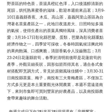
野茶區的特色茶，茶湯具橙紅色澤，入口後溫醇清新的
尾韻，烘托熟果蜜香的滋味，歡迎本週前來品茗；3月9-
10日嘉義縣香蕉、木瓜、高山茶，嘉義阿里山茶區為台
灣著名茶葉產區之一，此地日夜溫差大、日照時短多濕
的氣候，使得生產出的茶葉具獨特風味，深具消費者喜
愛；3月16-17日彰化縣芭樂、蛋類，芭樂為彰化縣重點
經濟作物之一，四季皆可採收，冬春時因氣候涼爽此時
的果肉飽滿、口感爽脆，清甜香氣令人沒齒難忘；3月
23-24日花蓮縣箭筍，春季於清明前後即是花蓮箭筍的
產季，外觀呈細長狀，因形似箭而得其名，適合各式食
材搭配即烹調方式，常見於原鄉風味佳餚中；3月30-31
日南投縣茶葉、梅子，南投有三大青梅產區，不僅加工
方式多元更是本土重要觀光休閒農業，本週不需遠道南
下，來到市集即可買到豐富的好農產品，以及南投縣農
會帶來趣味的舞台活動。
每週六或日下午2點半至3點現場還有「音樂饗宴」，