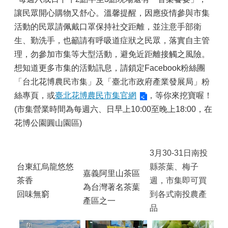
讓民眾開心購物又舒心。溫馨提醒，因應疫情參與市集
活動的民眾請佩戴口罩保持社交距離，並注意手部衛
生、勤洗手，也籲請有呼吸道症狀之民眾，落實自主管
理，勿參加市集等大型活動，避免近距離接觸之風險。
想知道更多市集的活動訊息，請鎖定Facebook粉絲團
「台北花博農民市集」及「臺北市政府產業發展局」粉
絲專頁，或
臺北花博農民市集官網
，等你來挖寶喔！
(市集營業時間為每週六、日早上10:00至晚上18:00，在
花博公園圓山園區)
3月30-31日南投
台東紅烏龍悠悠
縣茶葉、梅子
嘉義阿里山茶區
茶香
週，市集即可買
為台灣著名茶葉
回味無窮
到各式南投農產
產區之一
品