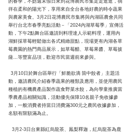
的春季，不妨週末假日來到花博農民市集走走逛逛，徜
徉在柔和的陽光下，享用來自全台各地好農的時令蔬果
與農家美食。3月2日花博農民市集將與內湖區農會共同
舉行台北市春季亮點活動－「2024內湖草莓季」宣傳活
動，下午2點舞台區邀請到料理達人示範料理，運用內
湖鮮採草莓輕鬆做出各式精緻甜點，現場更有內湖各草
莓農園的熱門商品展示，如草莓醋、草莓果醬、草莓披
薩…等豐富品項，歡迎市民當週前來參與。
3月10日於舞台區舉行「鮮脆欲滴 箇中餃者」主題活
動，邀請農民介紹春季蔬果的種類及應用，並使用農民
種植的有機農產品製作蔬食野菜水餃，為向學童推廣當
季農產品相關知識，活動優先保障10名親子免收據參
加，一般消費者持當日消費滿300元之農民收據參加，
名額有限額滿為止。
3月2-3日台東縣紅烏龍茶、鳯梨釋迦，紅烏龍茶為鹿