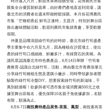
時序邁入六月，鮮甜水果將陸續登場，花博農民市集
匯集全台優質新鮮蔬果，由好農們產地直送到現場，讓
臺北市的消費者在週末即能輕鬆採購。本月份花博農民
市集「芒種稻香起 鮮筍正逢時」主題月，特別於舞台區
推出趣味體驗活動，歡迎到農民市集踏青趣，享受歡樂
假期。
仲夏是品嚐清甜綠竹筍的好時節，臺北市綠竹筍盛產
季主要集中在六月至九月，因為種植在沙質壤土，使出
產的綠竹筍口感細緻、鮮嫩多汁，有綠寶石的美稱。為
讓民眾認識臺北市特色農產品，6月14日舉辦「竹筍食
農教育-認識台北綠竹筍」活動，將由臺北市青農張肇元
分享綠竹筍種植生態及選購小撇步，同時帶領參加者體
驗製作綠竹筍冷盤DIY。想要探索綠竹筍的新滋味，千
萬別錯過喔！欲參與者可憑市集全場消費滿500元之收
據至舞台區報名，優先保障10名親子免收據參加，名額
有限，額滿為止。
6月6-7日
南投農特
產品展售-茶葉、鳳梨
，南投素有茶