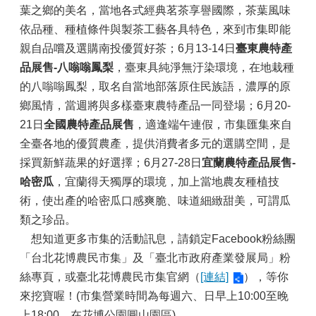
葉之鄉的美名，當地各式經典茗茶享譽國際，茶葉風味
依品種、種植條件與製茶工藝各具特色，來到市集即能
親自品嚐及選購南投優質好茶；6月13-14日
臺東農特產
品展售-八嗡嗡鳳梨
，臺東具純淨無汙染環境，在地栽種
的八嗡嗡鳳梨，取名自當地部落原住民族語，濃厚的原
鄉風情，當週將與多樣臺東農特產品一同登場；6月20-
21日
全國農特產品展售
，適逢端午連假，市集匯集來自
全臺各地的優質農產，提供消費者多元的選購空間，是
採買新鮮蔬果的好選擇；6月27-28日
宜蘭農特產品展售-
哈密瓜
，宜蘭得天獨厚的環境，加上當地農友種植技
術，使出產的哈密瓜口感爽脆、味道細緻甜美，可謂瓜
類之珍品。
想知道更多市集的活動訊息，請鎖定Facebook粉絲團
「台北花博農民市集」及「臺北市政府產業發展局」粉
絲專頁，或臺北花博農民市集官網（
[連結]
），等你
來挖寶喔！(市集營業時間為每週六、日早上10:00至晚
上18:00，在花博公園圓山園區)