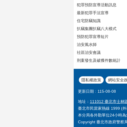
犯罪預防宣導活動訊息
最新犯罪手法宣導
住宅防竊知識
扒竊集團扒竊八大模式
預防犯罪宣導短片
治安風水師
社區治安會議
刑案發生及破獲件數統計
隱私權政策
網站安全
更新日期
115-08-08
地址：
111012 臺北市士林
臺北市民當家熱線 1999 (外縣
本分局各外勤單位24小時為您服
Copyright 臺北市政府警