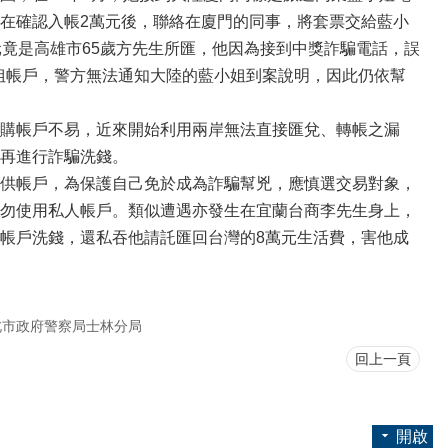
在確認入帳2萬元後，聯絡在廈門的同事，將套票交給藍小
竟是高雄市65歲方先生所匯，他因為接到中獎詐騙電話，誤
小姐帳戶，警方無法通知大陸的藍小姐到案說明，因此仍依幫
購帳戶不易，近來開始利用兩岸無法直接匯兌、轉帳之漏
再進行詐騙洗錢。
供帳戶，為保護自己免於成為詐騙幫兇，應慎選交易對象，
勿使用私人帳戶。類似遭遇亦發生在宜蘭台商李先生身上，
帳戶洗錢，還私吞他請託匯回台灣的8萬元生活費，害他成
北市政府警察局士林分局
回上一頁
開啟