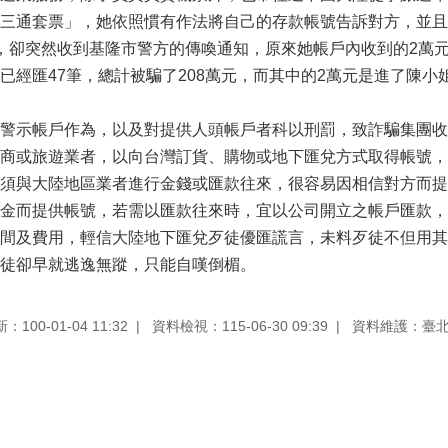
三通套票」，她依照慣有作法將自己的存款帳號告訴對方，並且
，卻突然收到基隆市警方的傳喚通知，原來她帳戶內收到的2萬元
已經匯47筆，總計被騙了208萬元，而其中的2萬元是進了陳
警示帳戶作為，以及對提供人頭帳戶者科以刑罰，致詐騙集團收
商或旅遊業者，以向台灣訂貨、購物或地下匯兌方式取得帳號，
須與大陸地區業者進行金錢或匯款往來，很容易因相信對方而提
金而提供帳號，若需以匯款往來時，宜以公司開立之帳戶匯款，
間及費用，輕信大陸地下匯兌歹徒優匯謊言，未料歹徒不但用其
徒卻早就逃逸無蹤，只能自嘆倒楣。
100-01-04 11:32
資料檢視：115-06-30 09:39
資料維護：臺