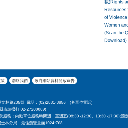
載)Rights a
Resources f
of Violence
Women and
(Scan the 
Download)
政策
聯絡我們
政府網站資料開放宣告
區文林路235號
電話：(02)2881-3856
(各單位電話)
市請撥打 02-27208889)
務；內勤單位服務時間週一至週五(08:30~12:30、13:30~17:30);
察局士林分局 最佳瀏覽畫面1024*768