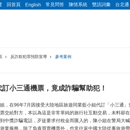
覽
回首頁
常見問答
陳情系統
雙語詞彙
台北通
English
區
反詐欺犯罪預防宣導
參考案例
代訂小三通機票，竟成詐騙幫助犯！
姐，在96年7月因接受大陸地區旅遊同業藍小姐代訂「小三通」
票交給對方，本以為這是非常單純的旅行社互動交易，未料卻在
到中獎詐騙電話，歹徒要求付稅金而匯入的，陳小姐在警局大喊
遊業服務，除了負責買賣機票外，也常往返中國大陸從事旅遊帶