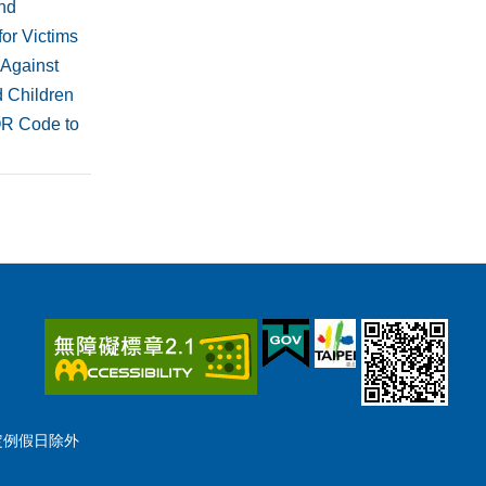
nd
or Victims
 Against
 Children
QR Code to
國定例假日除外