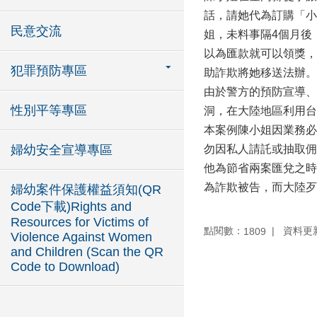
話，請她代為訂購「小
民意交流
姐，未料事隔4個月後
以為匯款就可以領獎，
犯罪預防專區
助詐欺將她移送法辦。
由於警方的預防宣導、
性別平等專區
洞，在大陸地區利用台
本案例陳小姐因業務必
婦幼安全宣導專區
勿因私人請託或抽取佣
他為節省兩案匯兌之時
為詐欺被告，而大陸歹
婦幼案件保護權益須知(QR
Code下載)Rights and
Resources for Victims of
點閱數：
資料更新：
1809
Violence Against Women
and Children (Scan the QR
Code to Download)