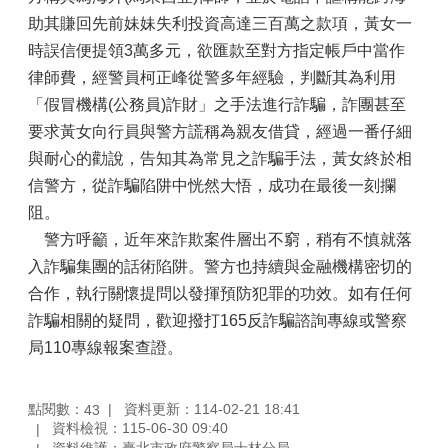
助其賺回先前妹妹失利投資高達三百萬之款項，黃女一
時誤信便提領3萬多元，欲匯款至對方指定帳戶中當作
律師費，經警員柯正峰從警多年經驗，判斷其為利用
「假冒機構(公務員)詐財」之手法進行詐騙，詐團甚至
要求黃女向行員與警方謊稱為親友借貸，經過一番仔細
與耐心的勸說，告知其為常見之詐騙手法，黃女終於相
信警方，從詐騙陷阱中恍然大悟，成功在最後一刻攔
阻。
警方呼籲，近年來詐欺案件層出不窮，稍有不慎就落
入詐騙集團的話術陷阱。警方也持續與金融機構密切的
合作，執行關懷提問以發揮預防犯罪的功效。如有任何
詐騙相關的疑問，歡迎撥打165反詐騙諮詢專線或警察
局110專線報案查證。
點閱數：
資料更新：114-02-21 18:41
43
資料檢視：115-06-30 09:40