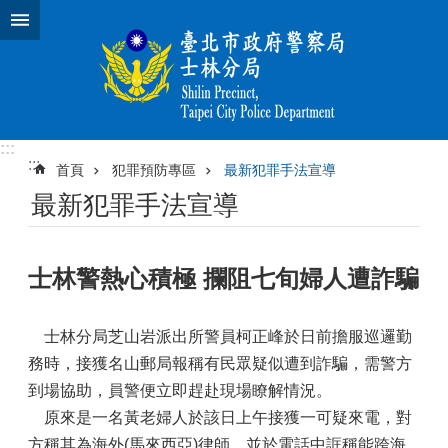
跳到主要內容區塊
:::
:::
首頁
犯罪預防專區
最新犯罪手法宣導
最新犯罪手法宣導
士林警熱心積極 攔阻七旬婦人遭詐騙
士林分局芝山岩派出所警員柯正峰於日前擔服巡邏勤
務時，接獲名山郵局報稱有民眾疑似遭到詐騙，需警方
到場協助，員警便立即趕赴現場瞭解情況。
原來是一名黃老婦人於該日上午接獲一可疑來電，對
方稱其為海外(馬來西亞)律師，並於電話中誆稱能跨海