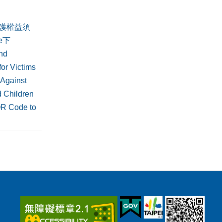
護權益須
de下
nd
or Victims
 Against
 Children
QR Code to