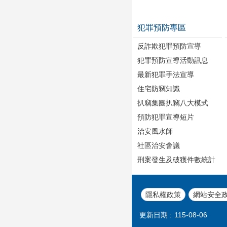
犯罪預防專區
反詐欺犯罪預防宣導
犯罪預防宣導活動訊息
最新犯罪手法宣導
住宅防竊知識
扒竊集團扒竊八大模式
預防犯罪宣導短片
治安風水師
社區治安會議
刑案發生及破獲件數統計
隱私權政策
網站安全
更新日期
115-08-06