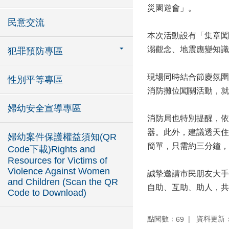
災園遊會」。
民意交流
本次活動設有「集章闖
溺觀念、地震應變知識
犯罪預防專區
現場同時結合節慶氛圍
性別平等專區
消防攤位闖關活動，就
婦幼安全宣導專區
消防局也特別提醒，依
器。此外，建議透天住
婦幼案件保護權益須知(QR
簡單，只需約三分鐘，
Code下載)Rights and
Resources for Victims of
Violence Against Women
誠摯邀請市民朋友大手
and Children (Scan the QR
自助、互助、助人，共
Code to Download)
點閱數：
資料更新：11
69