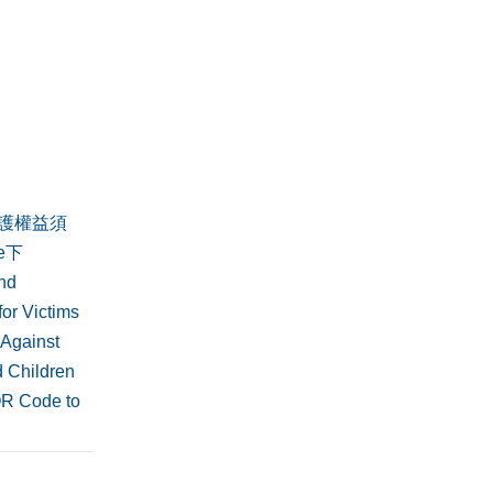
護權益須
de下
nd
or Victims
 Against
 Children
QR Code to