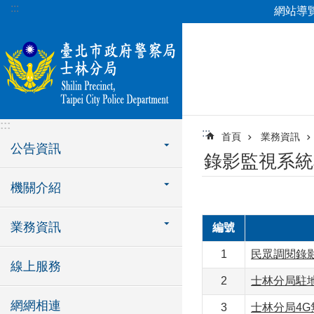
:::
網站導
跳到主要內容區塊
:::
:::
首頁
業務資訊
公告資訊
錄影監視系統
機關介紹
業務資訊
編號
1
民眾調閱錄
線上服務
2
士林分局駐
網網相連
3
士林分局4