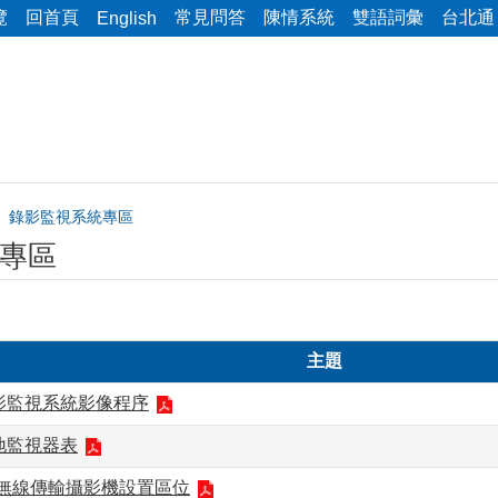
覽
回首頁
常見問答
陳情系統
雙語詞彙
台北通
English
錄影監視系統專區
專區
主題
影監視系統影像程序
地監視器表
G無線傳輸攝影機設置區位