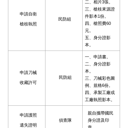
二、相片
3
張。
三、槍枝來源證
申請自衛
件影本
1
份。
民防組
四、槍照費
60
槍枝執照
元。
五、身分證影
本。
一、申請書。
二、身分證影
本。
申請刀械
民防組
三、刀械彩色圖
收藏許可
例、規格
6
份。
四、承製工廠或
工廠執照影本。
親自攜帶國民
申請護照
偵查隊
身分證及印
遺失證明
章。