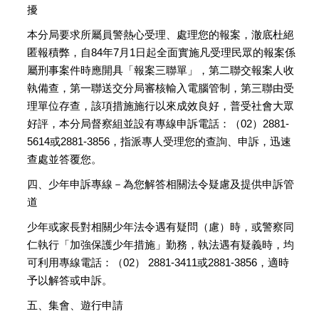
擾
本分局要求所屬員警熱心受理、處理您的報案，澈底杜絕
匿報積弊，自84年7月1日起全面實施凡受理民眾的報案係
屬刑事案件時應開具「報案三聯單」，第二聯交報案人收
執備查，第一聯送交分局審核輸入電腦管制，第三聯由受
理單位存查，該項措施施行以來成效良好，普受社會大眾
好評，本分局督察組並設有專線申訴電話：（02）2881-
5614或2881-3856，指派專人受理您的查詢、申訴，迅速
查處並答覆您。
四、少年申訴專線－為您解答相關法令疑慮及提供申訴管
道
少年或家長對相關少年法令遇有疑問（慮）時，或警察同
仁執行「加強保護少年措施」勤務，執法遇有疑義時，均
可利用專線電話：（02） 2881-3411或2881-3856，適時
予以解答或申訴。
五、集會、遊行申請