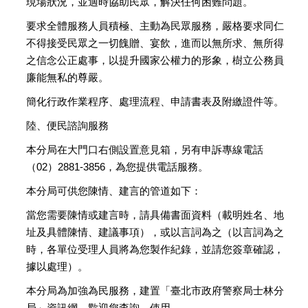
現場狀況，並適時協助民眾，解決任何困難問題。
要求全體服務人員積極、主動為民眾服務，嚴格要求同仁
不得接受民眾之一切餽贈、宴飲，進而以無所求、無所得
之信念公正處事，以提升國家公權力的形象，樹立公務員
廉能無私的尊嚴。
簡化行政作業程序、處理流程、申請書表及附繳證件等。
陸、便民諮詢服務
本分局在大門口右側設置意見箱，另有申訴專線電話
（02）2881-3856，為您提供電話服務。
本分局可供您陳情、建言的管道如下：
當您需要陳情或建言時，請具備書面資料（載明姓名、地
址及具體陳情、建議事項），或以言詞為之（以言詞為之
時，各單位受理人員將為您製作紀錄，並請您簽章確認，
據以處理）。
本分局為加強為民服務，建置「臺北市政府警察局士林分
局」資訊網，歡迎您查詢、使用。