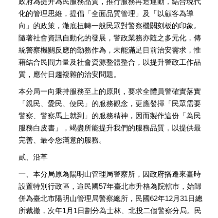
政府為提升為民服務品質，推行服務再造運動，結合現代
化的管理思維，提倡「全面品質管理」及「以顧客為導
向」的政策，澈底扭轉一般民眾對警察機關刻板的印象。
隨著社會資訊自動化的發展，警政業務亦隨之多元化，傳
統警察機關反應的勤務作為，未能滿足目前治安需求，惟
藉結合民間力量及社會資源整體整合，以提升警政工作品
質，應付日趨複雜的治安問題。
本分局一向秉持服務至上的原則，要求全體員警確實落實
「親民、愛民、便民」的服務觀念，更應發揮「民眾需要
警察、警察馬上就到」的服務精神，因而製作這份「為民
服務白皮書」，竭盡所能提升我們的服務品質，以提供最
完善、最令您滿意的服務。
貳、沿革
一、本分局原為陽明山管理局警察所，因政府播遷來臺時
設置特別行政區，迨民國57年臺北市升格為院轄市，始歸
併為臺北市陽明山管理局警察總所，民國62年12月31日總
所裁撤，次年1月1日劃分為士林、北投二個警察分局。民