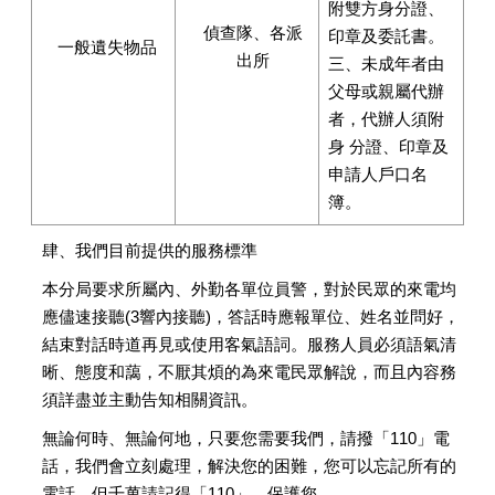
附雙方身分證、
偵查隊、各派
印章及委託書。
一般遺失物品
出所
三、未成年者由
父母或親屬代辦
者，代辦人須附
身
分證、印章及
申請人戶口名
簿。
肆、我們目前提供的服務標準
本分局要求所屬內、外勤各單位員警，對於民眾的來電均
應儘速接聽(3響內接聽)，答話時應報單位、姓名並問好，
結束對話時道再見或使用客氣語詞。服務人員必須語氣清
晰、態度和藹，不厭其煩的為來電民眾解說，而且內容務
須詳盡並主動告知相關資訊。
無論何時、無論何地，只要您需要我們，請撥「110」電
話，我們會立刻處理，解決您的困難，您可以忘記所有的
電話，但千萬請記得「110」，保護您。