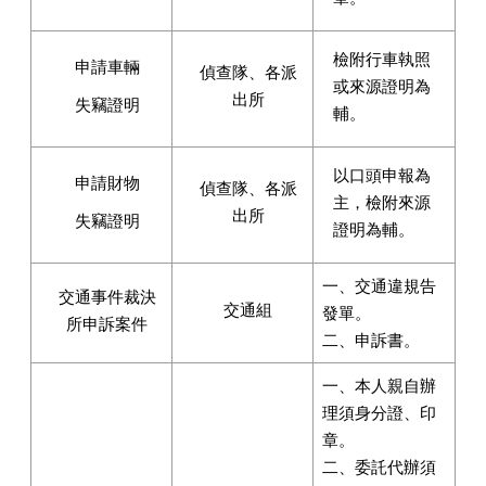
檢附行車執照
申請車輛
偵查隊、各派
或來源證明為
出所
失竊證明
輔。
以口頭申報為
申請財物
偵查隊、各派
主，檢附來源
出所
失竊證明
證明為輔。
一、交通違規告
交通事件裁決
交通組
發單。
所申訴案件
二、申訴書。
一、本人親自辦
理須身分證、印
章。
二、委託代辦須