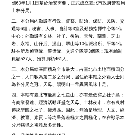
國63年1月1日基於治安需要，正式成立臺北市政府警察局
士林分局。
二、本分局內勤設有行政、督察、防治、保防、民防、交
通等6組；秘書、人事、會計等3室及勤務指揮中心等1個
中心；外勤設有文林、社子、後港、天母、蘭雅、芝山
岩、永福、山仔后、溪山、翠山等10個派出所、平等1個
駐在所及偵查隊、警備隊、交通分隊等3個隊；現有編制
員額537人、預算員額461人。
三、本分局轄區面積為全市最大，占臺北市土地面積四分
之一，人口數為第二多之分局，居住於本轄之外籍人士則
為各分局之冠，天母、陽明山一帶異國風味十足。
四、本轄有臺北市最高之七星山，亦有最低窪之社子島；
有商業發達、經濟活動旺盛之天母、士林夜市，亦有農村
傳統型態之社子、後港區。因此，無論是地理、人文、經
濟、教育、素質…等均呈落差極大之兩極化，在在顯示本
分局轄境之複雜及多元性。