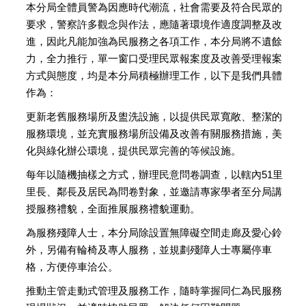
本分局全體員警為因應時代潮流，社會需要及符合民眾的
要求，警察許多觀念與作法，應隨著環境作適度調整及改
進，因此凡能加強為民服務之各項工作，本分局將不遺餘
力，全力推行，單一窗口受理民眾報案度及改善受理報案
方式與態度，均是本分局積極辦理工作，以下是我們具體
作為：
更新老舊服務場所及盥洗設施，以提供民眾寬敞、整潔的
服務環境，並充實服務場所設備及改善有關服務措施，美
化與綠化辦公環境，提供民眾完善的等候設施。
每年以隨機抽樣之方式，辦理民意問卷調查，以轄內51里
里長、鄰長及居民為問卷對象，並邀請專家學者至分局講
授服務禮貌，全面推展服務禮貌運動。
為服務殘障人士，本分局除設置無障礙空間走廊及愛心鈴
外，另備有輪椅及專人服務，並規劃殘障人士專屬停車
格，方便停車洽公。
推動主管走動式管理及服務工作，隨時掌握同仁為民服務