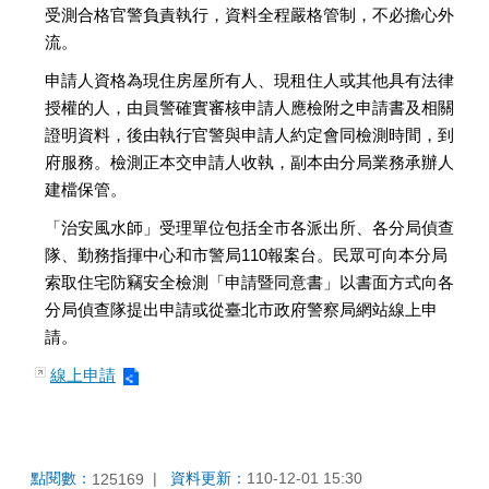
受測合格官警負責執行，資料全程嚴格管制，不必擔心外
流。
申請人資格為現住房屋所有人、現租住人或其他具有法律
授權的人，由員警確實審核申請人應檢附之申請書及相關
證明資料，後由執行官警與申請人約定會同檢測時間，到
府服務。檢測正本交申請人收執，副本由分局業務承辦人
建檔保管。
「治安風水師」受理單位包括全市各派出所、各分局偵查
隊、勤務指揮中心和市警局110報案台。民眾可向本分局
索取住宅防竊安全檢測「申請暨同意書」以書面方式向各
分局偵查隊提出申請或從臺北市政府警察局網站線上申
請。
線上申請
點閱數：
資料更新：
110-12-01 15:30
125169