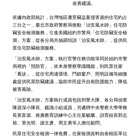
改善建議。
依據內政部統計，台灣地區遭受竊盜案侵害過的住宅約占
三分之一，臺北市政府警察局推動「治安風水師」住宅防
竊安全檢測服務，引進美國紐約市警局「住宅防竊安全檢
測」方案，從各分局共抽調培訓「治安風水師」，提供民
眾住宅防竊檢測服務。
「治安風水師」方案，執行官警任務功能等同於紐約市警
局裡的「預防官」，依本身警察學識職能，到民眾住家
「看診」，從住宅周邊環境、門鎖窗戶、照明設備等細微
處提供民眾防竊建議，協助市民提升自衛防護能力，降低
被害風險。
「治安風水師」方案執行成員包括刑警大隊、各分局偵查
隊資深小隊長、鑑識小組成員，另遴聘中央警察大學學務
長黃富源、推廣教育訓練中心主任葉毓蘭、訓育組長郭志
裕、章光明、謝文彥、周文勇等人擔任顧問。
民眾住宅安全檢測一律免費，住家檢測資料由各轄區單位