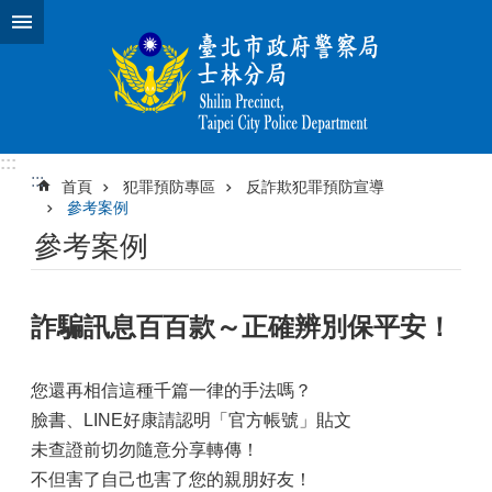
跳到主要內容區塊
:::
:::
首頁
犯罪預防專區
反詐欺犯罪預防宣導
參考案例
參考案例
詐騙訊息百百款～正確辨別保平安！
您還再相信這種千篇一律的手法嗎？
臉書、LINE好康請認明「官方帳號」貼文
未查證前切勿隨意分享轉傳！
不但害了自己也害了您的親朋好友！