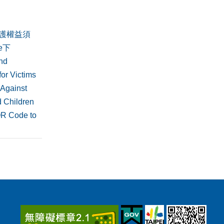
護權益須
de下
nd
or Victims
 Against
 Children
QR Code to