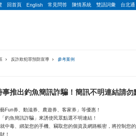
覽
回首頁
常見問答
陳情系統
雙語詞彙
台北通
English
區
反詐欺犯罪預防宣導
參考案例
時事推出釣魚簡訊詐騙！簡訊不明連結請勿
藝Fun券、動滋券、農遊券、客家券」等優惠！
「釣魚簡訊詐騙」來誘使民眾點選不明連結！
就中毒、綁架您的手機、竊取您的個資及網路帳密，將控制您的
財！