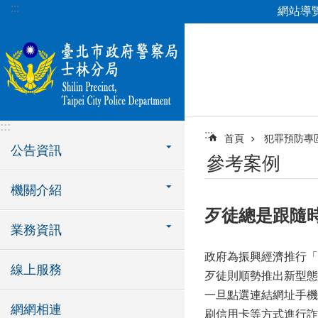
:::
網站導
跳到主要內容區塊
:::
:::
首頁
犯罪預防專
公告資訊
參考案例
機關介紹
歹徒總是跟隨
業務資訊
政府為振興經濟推行「
線上服務
歹徒則順勢推出新型態
一旦點選連結網址手機
網網相連
刷信用卡等方式進行詐