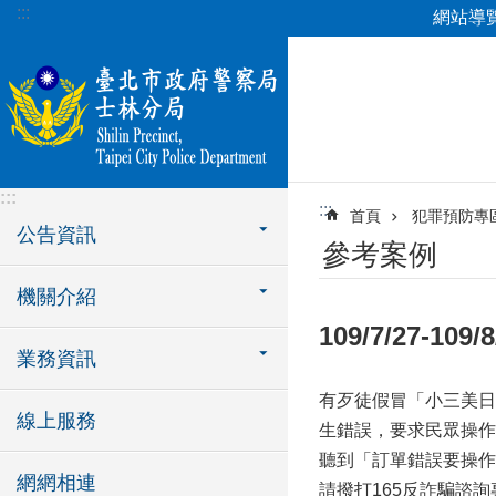
:::
網站導
跳到主要內容區塊
:::
:::
首頁
犯罪預防專
公告資訊
參考案例
機關介紹
109/7/27-1
業務資訊
有歹徒假冒「小三美日」
線上服務
生錯誤，要求民眾操作
聽到「訂單錯誤要操作
網網相連
請撥打165反詐騙諮