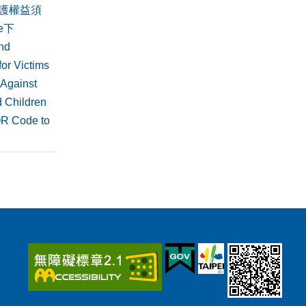
護權益須
de下
nd
or Victims
 Against
 Children
QR Code to