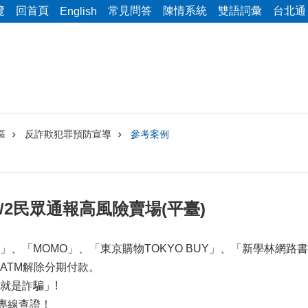
覽
回首頁
常見問答
陳情系統
雙語詞彙
台北通
English
區
反詐欺犯罪預防宣導
參考案例
09/8/2民眾通報高風險賣場(平臺)
、「MOMO」、「東京購物TOKYO BUY」、「新學林網路
ATM解除分期付款。
就是詐騙」!
詢專線查證！