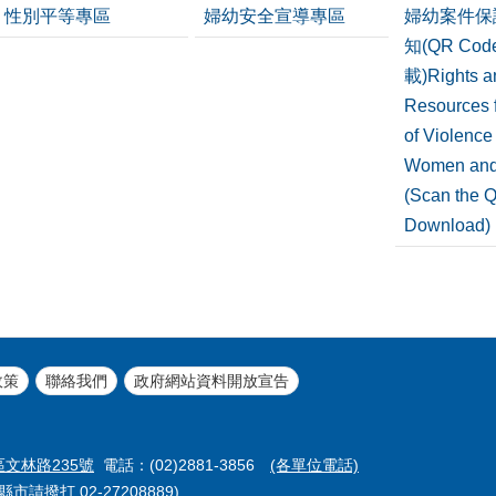
性別平等專區
婦幼安全宣導專區
婦幼案件保
知(QR Co
載)Rights a
Resources f
of Violence
Women and
(Scan the 
Download)
政策
聯絡我們
政府網站資料開放宣告
區文林路235號
電話：(02)2881-3856
(各單位電話)
市請撥打 02-27208889)