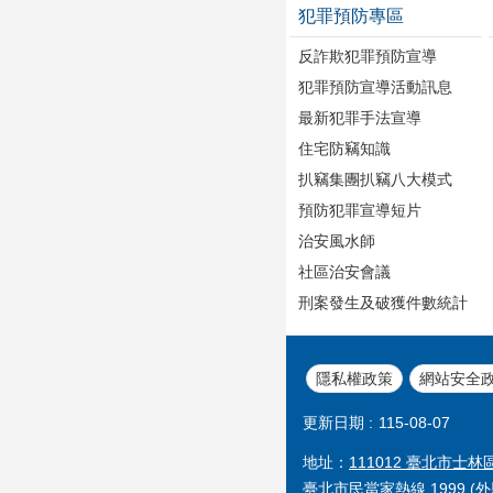
犯罪預防專區
反詐欺犯罪預防宣導
犯罪預防宣導活動訊息
最新犯罪手法宣導
住宅防竊知識
扒竊集團扒竊八大模式
預防犯罪宣導短片
治安風水師
社區治安會議
刑案發生及破獲件數統計
隱私權政策
網站安全
更新日期
115-08-07
地址：
111012 臺北市士林
臺北市民當家熱線 1999 (外縣