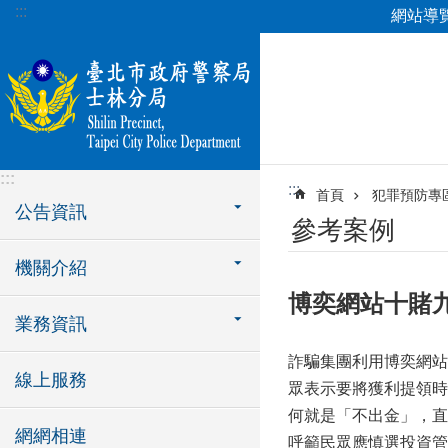
:::
網站導
跳到主要內容區塊
:::
:::
首頁
犯罪預防專
公告資訊
參考案例
機關介紹
博奕網站十賭
業務資訊
詐騙集團利用博奕網站
線上服務
眾表示要將獲利提領時
何就是「不出金」，直
網網相連
呼籲民眾應慎選投資管