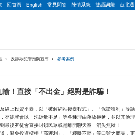
覽
回首頁
常見問答
陳情系統
雙語詞彙
台北通
English
區
反詐欺犯罪預防宣導
參考案例
九輸！直接「不出金」絕對是詐騙！
及線上投資平臺，以「破解網站後臺程式」、「保證獲利」等話
，歹徒就會以「洗碼量不足」等各種理由藉故拖延，並以其他理
到最後歹徒會直接封鎖民眾或是離開聊天室，消失無蹤！
道，避免投資標榜「高獲利」、「穩賺不賠」等口號之商品，更