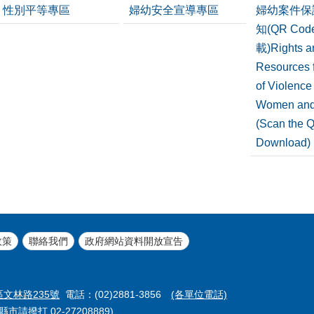
性別平等專區
婦幼安全宣導專區
婦幼案件保
知(QR Co
載)Rights a
Resources f
of Violence
Women and
(Scan the 
Download)
政策
聯絡我們
政府網站資料開放宣告
區文林路235號
電話：(02)2881-3856
(各單位電話)
市請撥打 02-27208889)