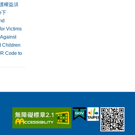
護權益須
de下
nd
or Victims
 Against
 Children
QR Code to