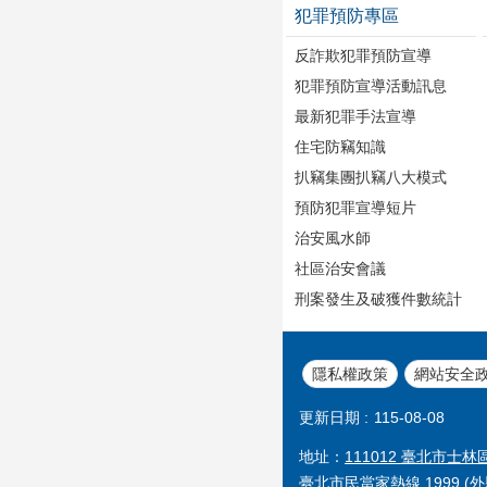
犯罪預防專區
反詐欺犯罪預防宣導
犯罪預防宣導活動訊息
最新犯罪手法宣導
住宅防竊知識
扒竊集團扒竊八大模式
預防犯罪宣導短片
治安風水師
社區治安會議
刑案發生及破獲件數統計
隱私權政策
網站安全
更新日期
115-08-08
地址：
111012 臺北市士林
臺北市民當家熱線 1999 (外縣