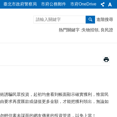
臺北市政府警察局
市府公務郵件
市府OneDrive
進階搜尋
熱門關鍵字
失物招領
良民證
術誘騙民眾投資，起初均會看到帳面顯示確實獲利，惟當民
由要求再度匯款或儲值更多金額，才能把獲利領出，無論如
勿輕信素未謀面的網友傳來的投資管道，以免上當！