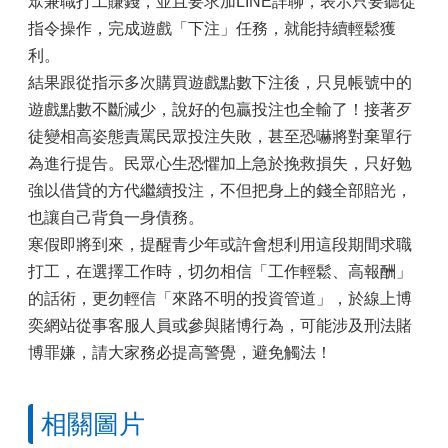
眾兼職打工賺錢，並且要求加LINE詳聊，表示只要聽從
指令操作，完成遊戲「下注」任務，就能持續輕鬆獲
利。
結果跟從指示多次購買遊戲點數下注後，只見帳號中的
遊戲點數不斷減少，說好的包贏投注也全輸了！接著歹
徒變相高姿態責罵民眾投注失敗，甚至恐嚇將對棄單行
為進行提告。民眾心生恐懼加上急於挽救損失，只好勉
強以借貸的方代繼續投注，不但把身上的錢全部賠光，
也讓自己背負一身債務。
寒假即將到來，提醒青少年或許會想利用這段期間求職
打工，在選擇工作時，切勿相信「工作輕鬆、高報酬」
的話術，更勿輕信「來路不明的投資管道」，於線上博
奕網站從事客服人員或參與賭博行為，可能涉及刑法賭
博罪嫌，請大家務必提高警覺，避免觸法！
相關圖片