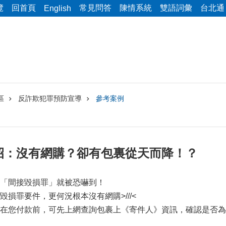
覽
回首頁
常見問答
陳情系統
雙語詞彙
台北通
English
區
反詐欺犯罪預防宣導
參考案例
招：沒有網購？卻有包裏從天而降！？
「間接毀損罪」就被恐嚇到！
損罪要件，更何況根本沒有網購>///<
在您付款前，可先上網查詢包裹上《寄件人》資訊，確認是否為