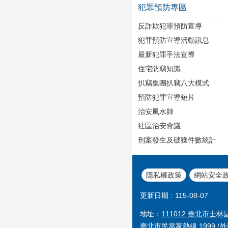
犯罪預防專區
反詐欺犯罪預防宣導
犯罪預防宣導活動訊息
最新犯罪手法宣導
住宅防竊知識
扒竊集團扒竊八大模式
預防犯罪宣導短片
治安風水師
社區治安會議
刑案發生及破獲件數統計
隱私權政策
網站安全
更新日期
115-08-07
地址：
111012 臺北市士林
臺北市民當家熱線 1999 (外縣