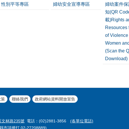
性別平等專區
婦幼安全宣導專區
婦幼案件保
知(QR Co
載)Rights a
Resources f
of Violence
Women and
(Scan the 
Download)
政策
聯絡我們
政府網站資料開放宣告
區文林路235號
電話：(02)2881-3856
(各單位電話)
市請撥打 02-27208889)