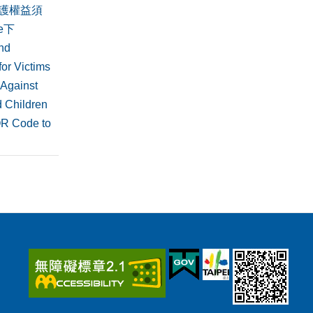
護權益須
de下
nd
or Victims
 Against
 Children
QR Code to