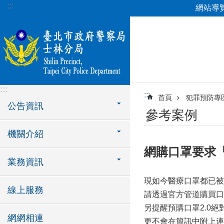
:::
網站導
跳到主要內容區塊
:::
:::
首頁
犯罪預防專
公告資訊
參考案例
機關介紹
網購口罩要求「
業務資訊
現如今醫療口罩都已被
線上服務
請透過官方管道購買口
另提醒預購口罩2.0
網網相連
更不會在簡訊中附上連