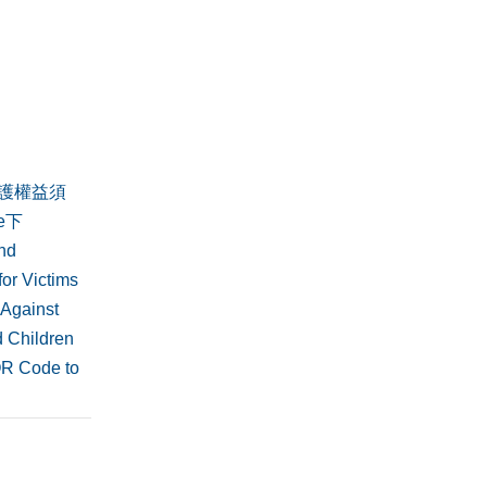
護權益須
de下
nd
or Victims
 Against
 Children
QR Code to