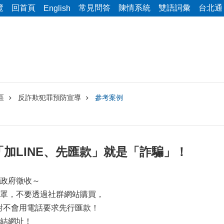
覽
回首頁
常見問答
陳情系統
雙語詞彙
台北通
English
區
反詐欺犯罪預防宣導
參考案例
加LINE、先匯款」就是「詐騙」！
政府徵收～
罩，不要透過社群網站購買，
絕對不會用電話要求先行匯款！
結網址！