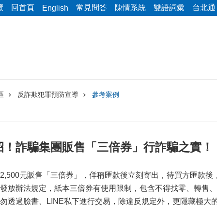
覽
回首頁
常見問答
陳情系統
雙語詞彙
台北通
English
區
反詐欺犯罪預防宣導
參考案例
招！詐騙集團販售「三倍券」行詐騙之實！
2,500元販售「三倍券」，佯稱匯款後立刻寄出，待買方匯款後
發放辦法規定，紙本三倍券有使用限制，包含不得找零、轉售、
勿透過臉書、LINE私下進行交易，除違反規定外，更隱藏極大