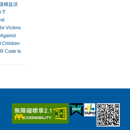
護權益須
de下
nd
or Victims
 Against
 Children
QR Code to