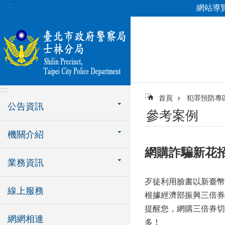
:::
網站導
跳到主要內容區塊
:::
:::
首頁
犯罪預防專
公告資訊
參考案例
機關介紹
網購詐騙新花
業務資訊
歹徒利用臉書以新臺幣
線上服務
根據經濟部振興三倍券
提醒您，網購三倍券切
網網相連
多！