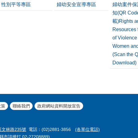
性別平等專區
婦幼安全宣導專區
婦幼案件保
知(QR Co
載)Rights a
Resources f
of Violence
Women and
(Scan the 
Download)
政策
聯絡我們
政府網站資料開放宣告
區文林路235號
電話：(02)2881-3856
(各單位電話)
市請撥打 02-27208889)