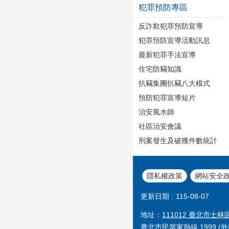
犯罪預防專區
反詐欺犯罪預防宣導
犯罪預防宣導活動訊息
最新犯罪手法宣導
住宅防竊知識
扒竊集團扒竊八大模式
預防犯罪宣導短片
治安風水師
社區治安會議
刑案發生及破獲件數統計
隱私權政策
網站安全
更新日期
115-08-07
地址：
111012 臺北市士林
臺北市民當家熱線 1999 (外縣