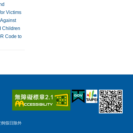
nd
or Victims
 Against
 Children
QR Code to
國定例假日除外