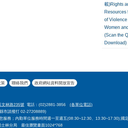
載)Rights a
Resources f
of Violence
Women and
(Scan the 
Download)
政策
聯絡我們
政府網站資料開放宣告
區文林路235號
電話：(02)2881-3856
(各單位電話)
市請撥打 02-27208889)
務；內勤單位服務時間週一至週五(08:30~12:30、13:30~17:30);
察局士林分局 最佳瀏覽畫面1024*768