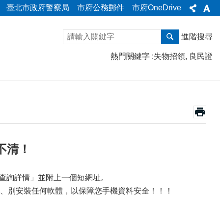
臺北市政府警察局
市府公務郵件
市府OneDrive
進階搜尋
熱門關鍵字
失物招領
良民證
不清！
p查詢詳情」並附上一個短網址。
、別安裝任何軟體，以保障您手機資料安全！！！