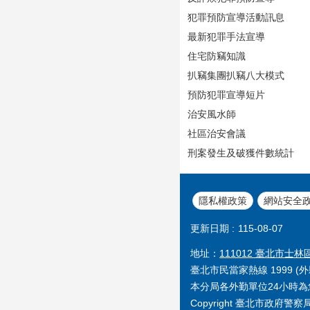
犯罪預防宣導活動訊息
最新犯罪手法宣導
住宅防竊知識
扒竊集團扒竊八大模式
預防犯罪宣導短片
治安風水師
社區治安會議
刑案發生及破獲件數統計
隱私權政策
網站安全
更新日期
115-08-07
地址：
111012 臺北市士林
臺北市民當家熱線 1999 (外縣
本分局各外勤單位24小時為您服
Copyright 臺北市政府警