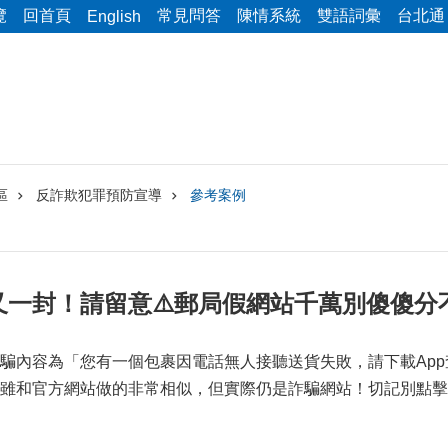
覽
回首頁
常見問答
陳情系統
雙語詞彙
台北通
English
區
反詐欺犯罪預防宣導
參考案例
又一封！請留意⚠️郵局假網站千萬別傻傻分
騙內容為「您有一個包裹因電話無人接聽送貨失敗，請下載Ap
雖和官方網站做的非常相似，但實際仍是詐騙網站！切記別點擊