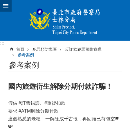
跳到主要內容區塊
:::
:::
首頁
犯罪預防專區
反詐欺犯罪預防宣導
參考案例
參考案例
國內旅遊衍生解除分期付款詐騙！
假借 #訂票錯誤、#重複扣款
要求 #ATM解除分期付款
這個熟悉的老梗！一解除成千古恨，再回頭已荷包空💸
💸