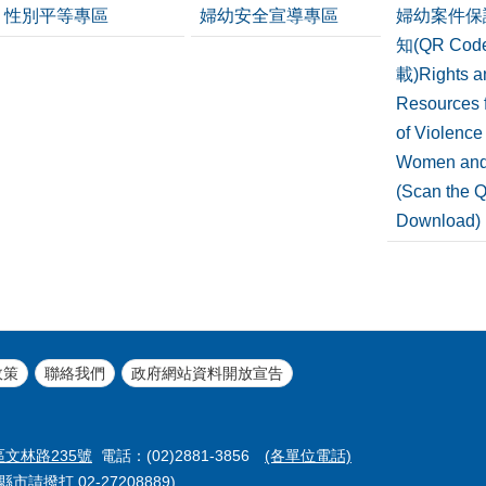
性別平等專區
婦幼安全宣導專區
婦幼案件保
知(QR Co
載)Rights a
Resources f
of Violence
Women and
(Scan the 
Download)
政策
聯絡我們
政府網站資料開放宣告
區文林路235號
電話：(02)2881-3856
(各單位電話)
市請撥打 02-27208889)