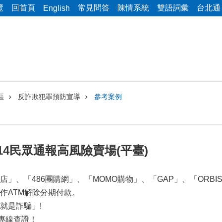
覽
回首頁
常見問答
陳情系統
雙語詞彙
台北通
English
區
反詐欺犯罪預防宣導
參考案例
9/6/14民眾通報高風險賣場(平臺)
店」、「486團購網」、「MOMO購物」、「GAP」、「OR
作ATM解除分期付款。
就是詐騙」!
詢專線查證！