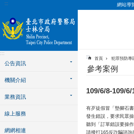
:::
網站導
跳到主要內容區塊
:::
:::
首頁
犯罪預防專
公告資訊
參考案例
機關介紹
109/6/8-10
業務資訊
有歹徒假冒「墊腳石書
線上服務
發生錯誤，要求民眾操
聽到「訂單錯誤要操作
網網相連
請撥打165反詐騙諮