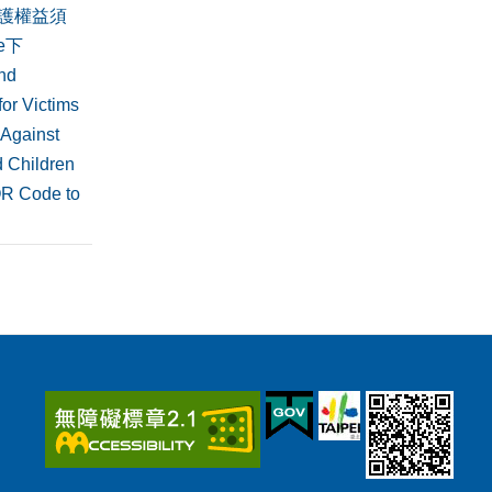
護權益須
de下
nd
or Victims
 Against
 Children
QR Code to