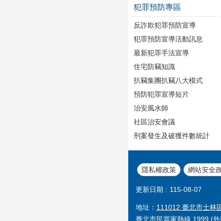
犯罪預防專區
反詐欺犯罪預防宣導
犯罪預防宣導活動訊息
最新犯罪手法宣導
住宅防竊知識
扒竊集團扒竊八大模式
預防犯罪宣導短片
治安風水師
社區治安會議
刑案發生及破獲件數統計
隱私權政策
網站安全
更新日期
115-08-07
地址：
111012 臺北市士林
臺北市民當家熱線 1999 (外縣