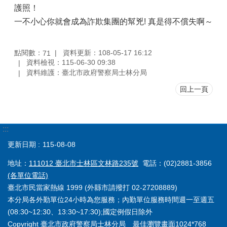
護照！
一不小心你就會成為詐欺集團的幫兇! 真是得不償失啊～
點閱數：
資料更新：108-05-17 16:12
71
資料檢視：115-06-30 09:38
資料維護：臺北市政府警察局士林分局
回上一頁
:::
更新日期
115-08-08
地址：
111012 臺北市士林區文林路235號
電話：(02)2881-3856
(各單位電話)
臺北市民當家熱線 1999 (外縣市請撥打 02-27208889)
本分局各外勤單位24小時為您服務；內勤單位服務時間週一至週五
(08:30~12:30、13:30~17:30);國定例假日除外
Copyright 臺北市政府警察局士林分局 最佳瀏覽畫面1024*768