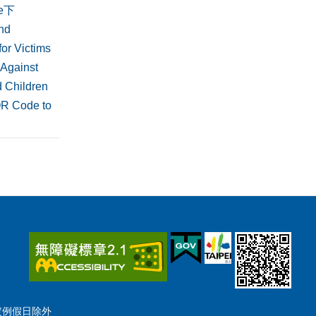
de下
nd
or Victims
 Against
 Children
QR Code to
國定例假日除外