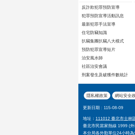
反詐欺犯罪預防宣導
犯罪預防宣導活動訊息
最新犯罪手法宣導
住宅防竊知識
扒竊集團扒竊八大模式
預防犯罪宣導短片
治安風水師
社區治安會議
刑案發生及破獲件數統計
隱私權政策
網站安全
更新日期
115-08-09
地址：
111012 臺北市士林
臺北市民當家熱線 1999 (外縣
本分局各外勤單位24小時為您服