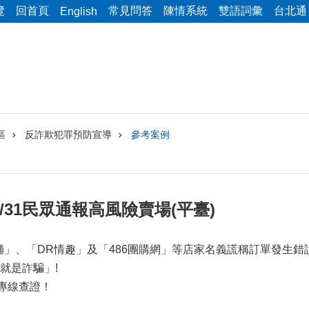
覽
回首頁
常見問答
陳情系統
雙語詞彙
台北通
English
區
反詐欺犯罪預防宣導
參考案例
10/1/31民眾通報高風險賣場(平臺)
本舖」、「DR情趣」及「486團購網」等店家名義謊稱訂單發生錯
就是詐騙」!
詢專線查證！