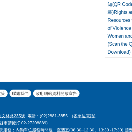
知(QR Co
載)Rights a
Resources f
of Violence
Women and
(Scan the 
Download)
政策
聯絡我們
政府網站資料開放宣告
區文林路235號
電話：(02)2881-3856
(各單位電話)
市請撥打 02-27208889)
務；內勤單位服務時間週一至週五(08:30~12:30、13:30~17:30);