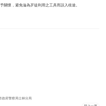
予關懷，避免淪為歹徒利用之工具而誤入歧途。
市政府警察局士林分局
回上一頁