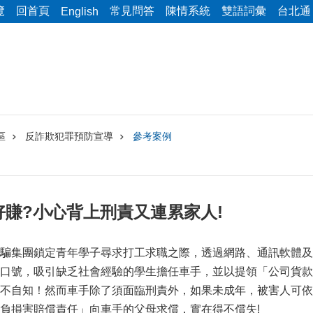
覽
回首頁
常見問答
陳情系統
雙語詞彙
台北通
English
區
反詐欺犯罪預防宣導
參考案例
賺?小心背上刑責又連累家人!
騙集團鎖定青年學子尋求打工求職之際，透過網路、通訊軟體及
口號，吸引缺乏社會經驗的學生擔任車手，並以提領「公司貨款
不自知！然而車手除了須面臨刑責外，如果未成年，被害人可依
負損害賠償責任」向車手的父母求償，實在得不償失!