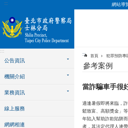
:::
網站導
跳到主要內容區塊
:::
:::
首頁
犯罪預防專
公告資訊
參考案例
機關介紹
當詐騙車手很好
業務資訊
適逢暑假即將來臨，詐
線上服務
鬆致富、高額獎金」等
年陷入幫助詐欺陷阱而
網網相連
者，其法定代理人連帶