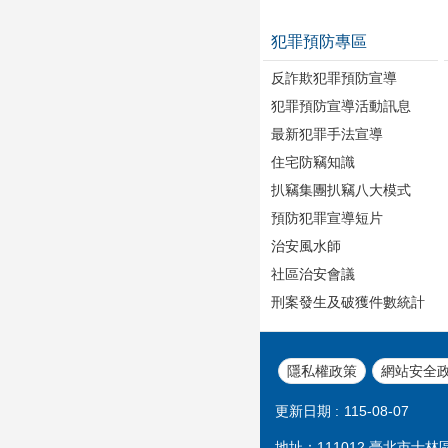
犯罪預防專區
反詐欺犯罪預防宣導
犯罪預防宣導活動訊息
最新犯罪手法宣導
住宅防竊知識
扒竊集團扒竊八大模式
預防犯罪宣導短片
治安風水師
社區治安會議
刑案發生及破獲件數統計
隱私權政策
網站安全
更新日期
115-08-07
地址：
111012 臺北市士林