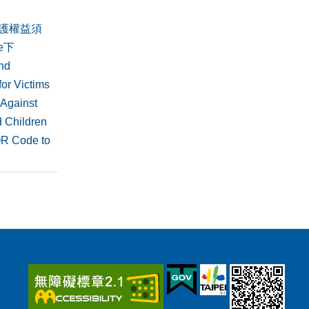
護權益須
de下
nd
or Victims
 Against
 Children
QR Code to