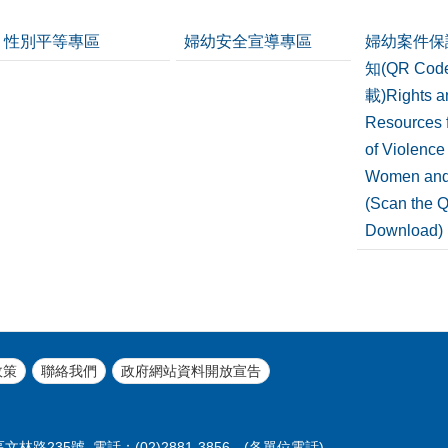
性別平等專區
婦幼安全宣導專區
婦幼案件保
知(QR Co
載)Rights a
Resources f
of Violence
Women and
(Scan the 
Download)
政策
聯絡我們
政府網站資料開放宣告
區文林路235號
電話：(02)2881-3856
(各單位電話)