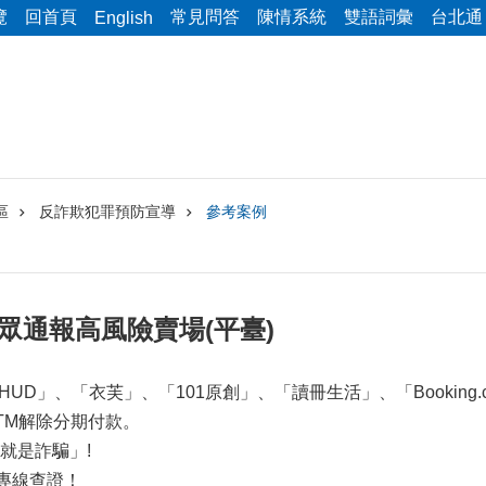
覽
回首頁
常見問答
陳情系統
雙語詞彙
台北通
English
區
反詐欺犯罪預防宣導
參考案例
9/1民眾通報高風險賣場(平臺)
 HUD」、「衣芙」、「101原創」、「讀冊生活」、「Booki
TM解除分期付款。
就是詐騙」!
詢專線查證！