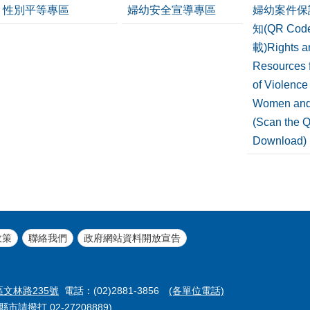
性別平等專區
婦幼安全宣導專區
婦幼案件保
知(QR Co
載)Rights a
Resources f
of Violence
Women and
(Scan the 
Download)
政策
聯絡我們
政府網站資料開放宣告
區文林路235號
電話：(02)2881-3856
(各單位電話)
市請撥打 02-27208889)