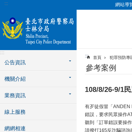
:::
網站導
跳到主要內容區塊
:::
:::
首頁
犯罪預防專
公告資訊
參考案例
機關介紹
108/8/26-
業務資訊
有歹徒假冒「ANDEN
線上服務
錯誤，要求民眾操作A
聽到「訂單錯誤要操作
網網相連
請撥打165反詐騙諮