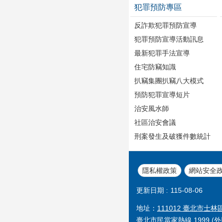
犯罪預防專區
反詐欺犯罪預防宣導
犯罪預防宣導活動訊息
最新犯罪手法宣導
住宅防竊知識
扒竊集團扒竊八大模式
預防犯罪宣導短片
治安風水師
社區治安會議
刑案發生及破獲件數統計
隱私權政策
網站安全
更新日期
115-08-06
地址：
111012 臺北市士林
臺北市民當家熱線 1999 (外縣