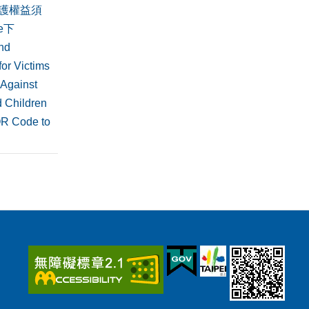
護權益須
de下
nd
or Victims
 Against
 Children
QR Code to