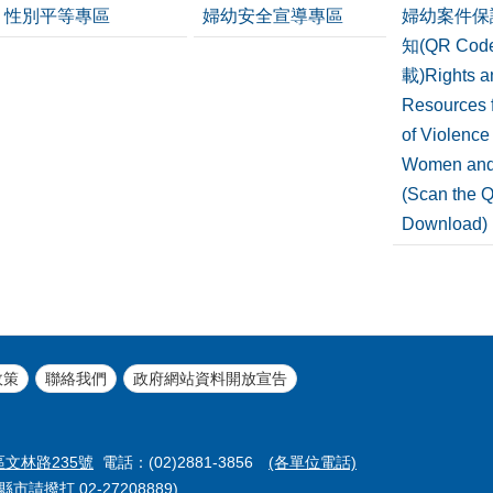
性別平等專區
婦幼安全宣導專區
婦幼案件保
知(QR Co
載)Rights a
Resources f
of Violence
Women and
(Scan the 
Download)
政策
聯絡我們
政府網站資料開放宣告
區文林路235號
電話：(02)2881-3856
(各單位電話)
市請撥打 02-27208889)