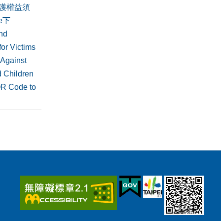
護權益須
de下
nd
or Victims
 Against
 Children
QR Code to