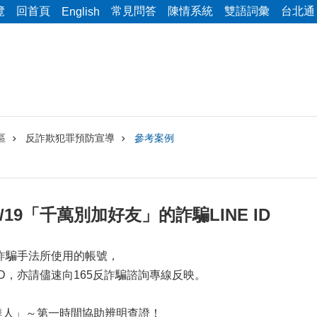
覽
回首頁
常見問答
陳情系統
雙語詞彙
台北通
English
區
反詐欺犯罪預防宣導
參考案例
09/7/19「千萬別加好友」的詐騙LINE ID
各種詐騙手法所使用的帳號，
 ID，亦請儘速向165反詐騙諮詢專線反映。
詐達人」～第一時間協助辨明查證！