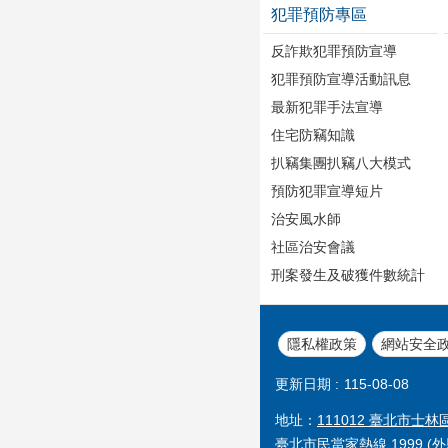
犯罪預防專區
反詐欺犯罪預防宣導
犯罪預防宣導活動訊息
最新犯罪手法宣導
住宅防竊知識
扒竊集團扒竊八大模式
預防犯罪宣導短片
治安風水師
社區治安會議
刑案發生及破獲件數統計
隱私權政策
網站安全
更新日期
115-08-08
地址：
111012 臺北市士林
臺北市民當家熱線 1999 (外縣