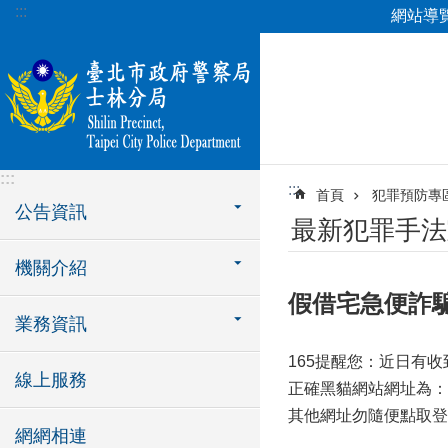
:::
網站導
跳到主要內容區塊
:::
:::
首頁
犯罪預防專
公告資訊
最新犯罪手法
機關介紹
假借宅急便詐
業務資訊
165提醒您：近日有
線上服務
正確黑貓網站網址為：「https
其他網址勿隨便點取登入
網網相連