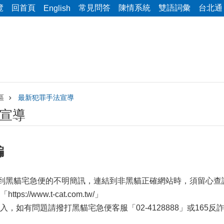
覽
回首頁
常見問答
陳情系統
雙語詞彙
台北通
English
區
最新犯罪手法宣導
宣導
騙
收到黑貓宅急便的不明簡訊，連結到非黑貓正確網站時，須留心
://www.t-cat.com.tw/」
，如有問題請撥打黑貓宅急便客服「02-4128888」或165反