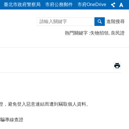
臺北市政府警察局
市府公務郵件
市府OneDrive
進階搜尋
熱門關鍵字
失物招領
良民證
查證，避免登入惡意連結而遭到竊取個人資料。
詐騙專線查證