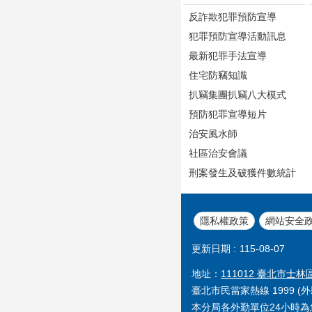
反詐欺犯罪預防宣導
犯罪預防宣導活動訊息
最新犯罪手法宣導
住宅防竊知識
扒竊集團扒竊八大模式
預防犯罪宣導短片
治安風水師
社區治安會議
刑案發生及破獲件數統計
隱私權政策
網站安全
更新日期
115-08-07
地址：
111012 臺北市士林
臺北市民當家熱線 1999 (外縣
本分局各外勤單位24小時為您服