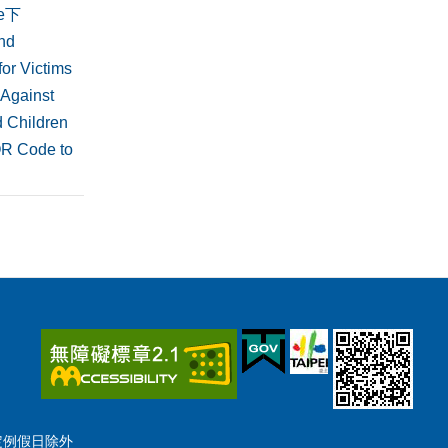
de下
nd
or Victims
 Against
 Children
QR Code to
國定例假日除外