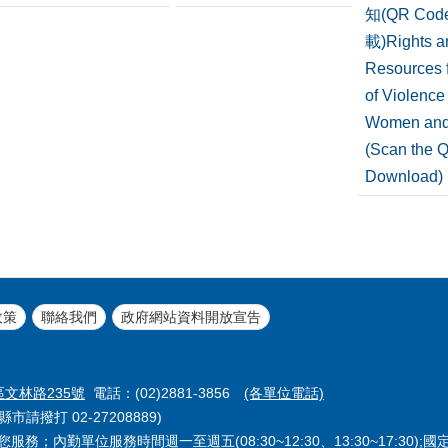
知(QR Co
載)Rights a
Resources f
of Violence
Women and
(Scan the 
Download)
政策
聯絡我們
政府網站資料開放宣告
區文林路235號
電話：(02)2881-3856
(各單位電話)
市請撥打 02-27208889)
務；內勤單位服務時間週一至週五(08:30~12:30、13:30~17:30);