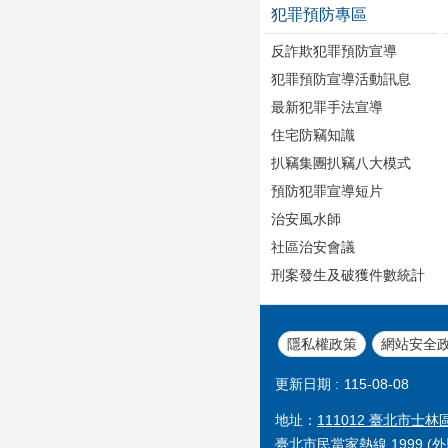
犯罪預防專區
反詐欺犯罪預防宣導
犯罪預防宣導活動訊息
最新犯罪手法宣導
住宅防竊知識
扒竊集團扒竊八大模式
預防犯罪宣導短片
治安風水師
社區治安會議
刑案發生及破獲件數統計
隱私權政策
網站安全
更新日期
115-08-08
地址：
111012 臺北市士林
臺北市民當家熱線 1999 (外縣