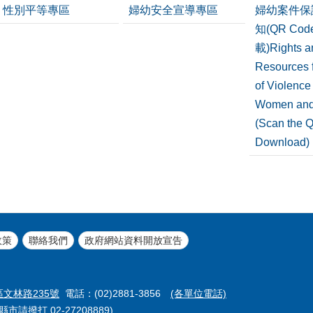
性別平等專區
婦幼安全宣導專區
婦幼案件保
知(QR Co
載)Rights a
Resources f
of Violence
Women and
(Scan the 
Download)
政策
聯絡我們
政府網站資料開放宣告
區文林路235號
電話：(02)2881-3856
(各單位電話)
市請撥打 02-27208889)