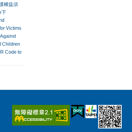
護權益須
de下
nd
or Victims
 Against
 Children
QR Code to