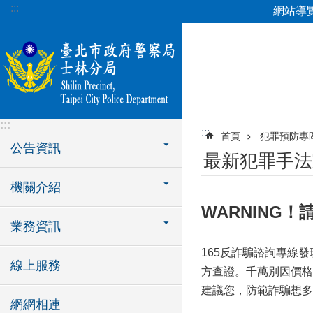
:::
網站導
跳到主要內容區塊
:::
:::
首頁
犯罪預防專
公告資訊
最新犯罪手法
機關介紹
WARNING
業務資訊
165反詐騙諮詢專線
線上服務
方查證。千萬別因價格
建議您，防範詐騙想多
網網相連