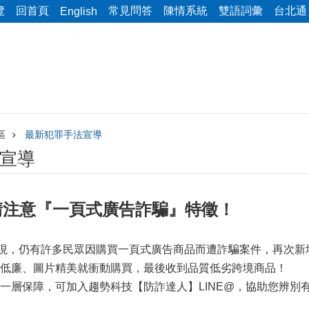
覽
回首頁
常見問答
陳情系統
雙語詞彙
台北通
English
區
最新犯罪手法宣導
宣導
！請注意『一頁式廣告詐騙』特徵！
發現，仍有許多民眾因購買一頁式廣告商品而遭詐騙案件，再次
低廉、圖片精美就衝動購買，最後收到品質低劣跨境商品！
一層保障，可加入趨勢科技【防詐達人】LINE@，協助您辨別