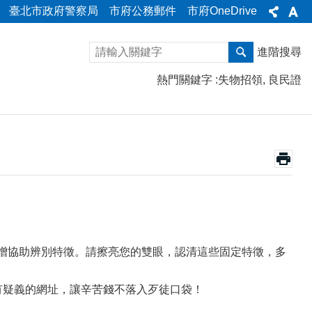
臺北市政府警察局
市府公務郵件
市府OneDrive
進階搜尋
熱門關鍵字
失物招領
良民證
新增協助辨別特徵。請擦亮您的雙眼，認清這些固定特徵，多
有疑義的網址，讓辛苦錢不落入歹徒口袋！