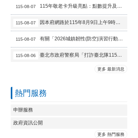
115年敬老卡升級亮點：點數提升及優化使用說明
115-08-07
因本府網路於115年8月9日上午9時至下午6時進行施工，屆時可能有網路瞬斷之情形若有網站或服務卡住情形，請重新連線即可排除，造成不便，敬請見諒。
115-08-07
有關「2026城鎮韌性(防空)演習行動網路降速演練」，民眾使用110視訊報案App因應措施
115-08-07
臺北市政府警察局「打詐臺北隊115年8月份反詐宣導」
115-08-06
更多 最新消息
熱門服務
申辦服務
政府資訊公開
更多 熱門服務