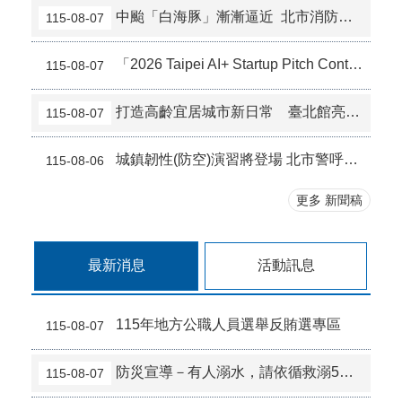
中颱「白海豚」漸漸逼近 北市消防局籲請民眾加強防颱整備
115-08-07
「2026 Taipei AI+ Startup Pitch Contest」6強出爐17國76組新創報名創新高 10月來台參加 Demo Day
115-08-07
打造高齡宜居城市新日常 臺北館亮相高齡健康產業博覽會
115-08-07
城鎮韌性(防空)演習將登場 北市警呼籲民眾先行查看及截圖保存防空避難設施位置
115-08-06
更多 新聞稿
最新消息
活動訊息
115年地方公職人員選舉反賄選專區
115-08-07
防災宣導－有人溺水，請依循救溺5步「叫、叫、伸、拋、划」，協助溺水者。
115-08-07