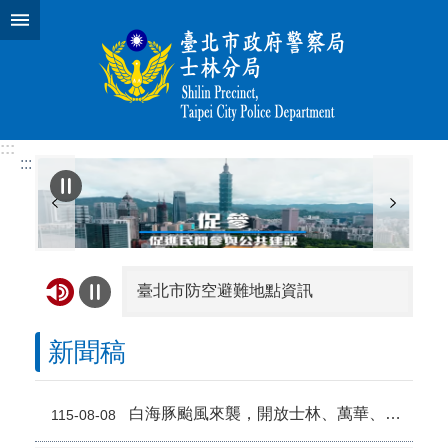
跳到主要內容區塊
:::
:::
臺北市防空避難地點資訊
宣導110正確報案觀念
新聞稿
「112」為行動電話緊急救難號碼，即使所在位置收訊不佳，只要手機尚有電力並在信號涵蓋範圍內，仍可轉接警察局或消防局。
白海豚颱風來襲，開放士林、萬華、大同區部分疏散門周邊紅黃線停車
115-08-08