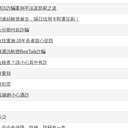
簡訊詐騙案例手法及防範之道
明連結帳號被盜，隔日信用卡即遭盜刷！
心分期付款詐騙
故技重施 請年長者當心提防
通訊軟體BeeTalk詐騙
血檢查？請小心其中有詐
奪要領
奪犯罪
蝦濾網小心遇詐
多少
，安全有保障，防搶、防竊有一套