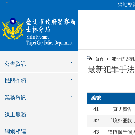
:::
網站導
跳到主要內容區塊
:::
:::
首頁
犯罪預防專
公告資訊
最新犯罪手法
機關介紹
業務資訊
編號
41
一頁式廣告
線上服務
42
「境外匯款
網網相連
43
謹慎保管個