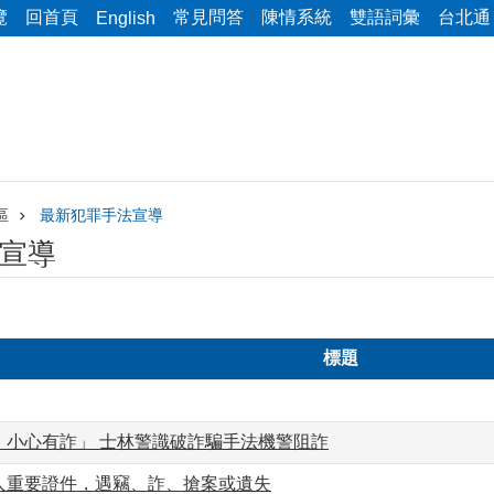
覽
回首頁
常見問答
陳情系統
雙語詞彙
台北通
English
區
最新犯罪手法宣導
宣導
標題
，小心有詐」 士林警識破詐騙手法機警阻詐
人重要證件，遇竊、詐、搶案或遺失