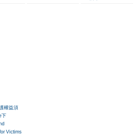
護權益須
de下
nd
or Victims