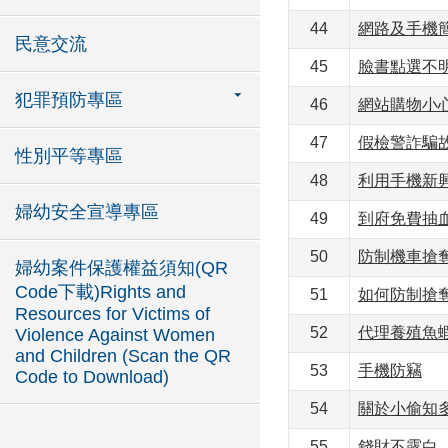
44
網路及手機
民意交流
45
臉書點選不
犯罪預防專區
46
網站購物小
47
假檢警詐騙
性別平等專區
48
利用手機新興
婦幼安全宣導專區
49
到府免費抽
50
防制機車搶
婦幼案件保護權益須知(QR
Code下載)Rights and
51
如何防制搶
Resources for Victims of
52
代理養殖魚
Violence Against Women
and Children (Scan the QR
53
手機防竊
Code to Download)
54
關於小偷知
55
錢財不露白