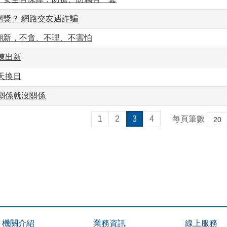
開獎？ 網路交友遇詐騙
翻新，不貪、不理、不害怕
陳出新
天換日
關係就沒關係
1
2
3
4
每頁筆數
機關介紹
業務資訊
線上服務