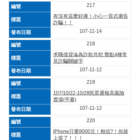
217
有沒有這麼好康！小心一頁式廣告
詐騙！！
107-11-14
218
求職借貸淪為詐欺共犯 盤點4種常
見詐騙關鍵字
107-11-12
219
107/10/22-10/28民眾通報高風險
賣場(平臺)
107-11-12
220
IPhone只要8000元！相信?！你就
上當了！！！