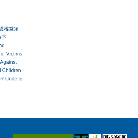
護權益須
de下
nd
or Victims
 Against
 Children
QR Code to