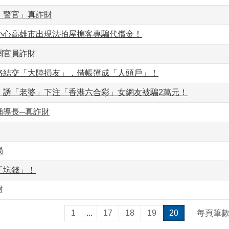
、警官」真詐財
小心高雄市出現法拍屋掮客專騙代償金！
關官員詐財
路結交「大陸損友」，借帳簿成「人頭戶」！
」誘「老婆」下注「香港六合彩」女網友被騙2萬元！
輔導長─真詐財
局
「坑錢」！
財
1
...
17
18
19
20
每頁筆