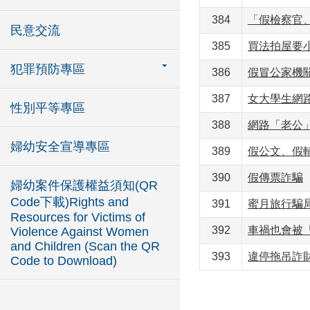
384
「假檢察官
民意交流
385
買法拍屋要
犯罪預防專區
386
假冒公家機
387
女大學生網
性別平等專區
388
網路「老公
婦幼安全宣導專區
389
假公文、假
390
假傳票詐騙
婦幼案件保護權益須知(QR
Code下載)Rights and
391
蜜月旅行騙
Resources for Victims of
392
車禍也會被
Violence Against Women
and Children (Scan the QR
393
違停拖吊詐
Code to Download)