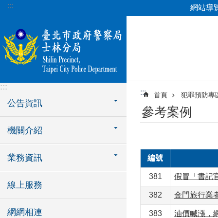
:::
網站導
跳到主要內容區塊
:::
:::
首頁
犯罪預防專
公告資訊
參考案例
機關介紹
業務資訊
編號
381
假冒「書記
線上服務
382
金門旅行業
網網相連
383
油價喊漲，