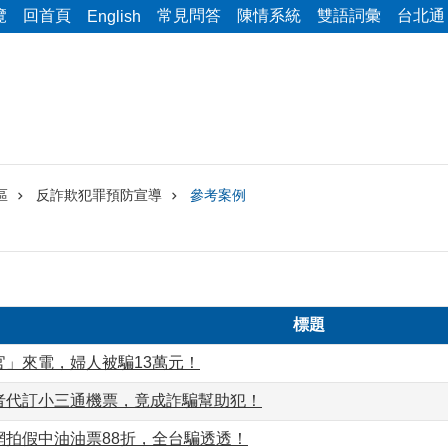
覽
回首頁
常見問答
陳情系統
雙語詞彙
台北通
English
區
反詐欺犯罪預防宣導
參考案例
標題
官」來電，婦人被騙13萬元！
者代訂小三通機票，竟成詐騙幫助犯！
網拍假中油油票88折，全台騙透透！