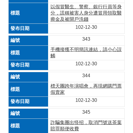
以假冒醫生、警察、銀行行員等身
分，謊稱被害人身分遭冒用領取醫
療金及被開戶洗錢
102-12-30
343
手機接獲不明簡訊連結，請小心誤
觸
102-12-30
344
標天團跨年演唱會，再現網購門票
假賣家
102-12-30
345
詐騙集團出怪招，取消門號送茶葉
賠罪順便收費