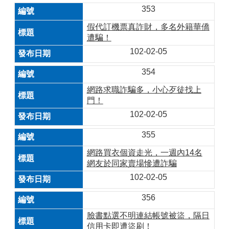
353
假代訂機票真詐財，多名外籍華僑
遭騙！
102-02-05
354
網路求職詐騙多，小心歹徒找上
門！
102-02-05
355
網路買衣個資走光，一週內14名
網友於同家賣場慘遭詐騙
102-02-05
356
臉書點選不明連結帳號被盜，隔日
信用卡即遭盜刷！