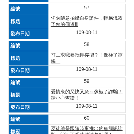
57
切勿隨意拍攝自身證件，輕易洩露
了您的個資!!!
109-08-11
58
打工求職要抵押存摺？！像極了詐
騙！
109-08-11
59
愛情來的又快又急～像極了詐騙！
請小心查證！
109-08-11
60
歹徒總是跟隨時事推出釣魚簡訊詐