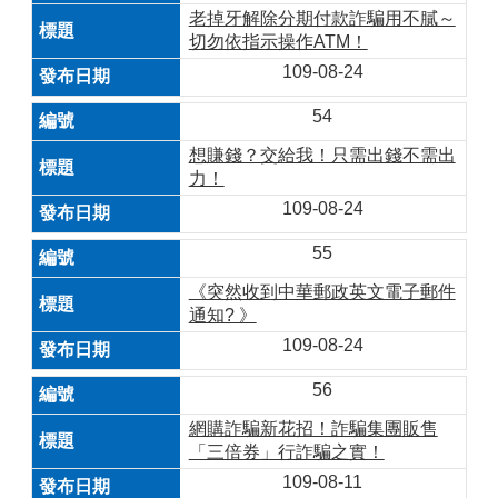
老掉牙解除分期付款詐騙用不膩～
切勿依指示操作ATM！
109-08-24
54
想賺錢？交給我！只需出錢不需出
力！
109-08-24
55
《突然收到中華郵政英文電子郵件
通知? 》
109-08-24
56
網購詐騙新花招！詐騙集團販售
「三倍券」行詐騙之實！
109-08-11