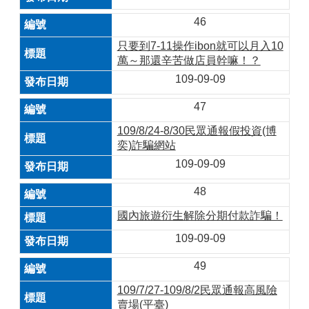
46
只要到7-11操作ibon就可以月入10
萬～那還辛苦做店員幹嘛！？
109-09-09
47
109/8/24-8/30民眾通報假投資(博
奕)詐騙網站
109-09-09
48
國內旅遊衍生解除分期付款詐騙！
109-09-09
49
109/7/27-109/8/2民眾通報高風險
賣場(平臺)