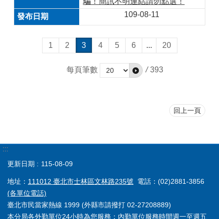
騙！簡訊不明連結請勿點選！
109-08-11
1
2
3
4
5
6
...
20
每頁筆數
/
393
回上一頁
:::
更新日期
115-08-09
地址：
111012 臺北市士林區文林路235號
電話：(02)2881-3856
(各單位電話)
臺北市民當家熱線 1999 (外縣市請撥打 02-27208889)
本分局各外勤單位24小時為您服務；內勤單位服務時間週一至週五